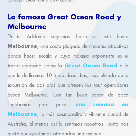
La famosa Great Ocean Road y
Melbourne
Desde Adelaida seguimos hacia el este hasta
Melbourne
, una costa plagada de rincones atractivos
donde hacer escala y cuyo máximo exponente es el
Great Ocean Road
tramo conocido como la
a la
que le dedicamos 10 fantásticos días, muy alejado de la
excursión de dos días que ofrecen los tour operadores
desde Melbourne. Con tan buen sabor de boca
una semana en
llegábamos para pasar
Melbourne
, la más cosmopolita y vibrante ciudad de
Australia, al menos así la sentimos nosotros. Tanto nos
gustó que quedamos atrapados una semana.