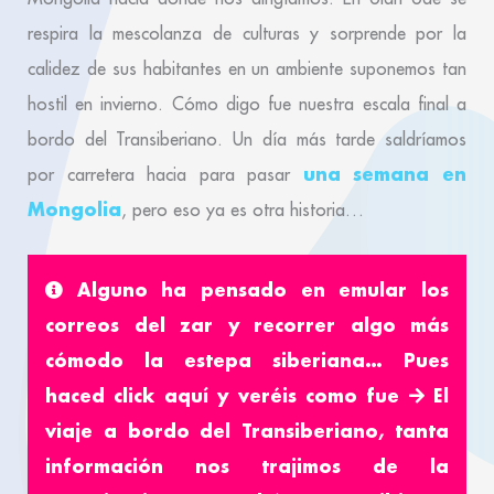
respira la mescolanza de culturas y sorprende por la
calidez de sus habitantes en un ambiente suponemos tan
hostil en invierno. Cómo digo fue nuestra escala final a
bordo del Transiberiano. Un día más tarde saldríamos
una semana en
por carretera hacia para pasar
Mongolia
, pero eso ya es otra historia…
Alguno ha pensado en emular los
correos del zar y recorrer algo más
cómodo la estepa siberiana… Pues
haced click aquí y veréis como fue
El
viaje a bordo del Transiberiano
, tanta
información nos trajimos de la