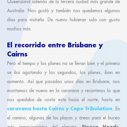
Queensland además de la tercera ciudad más grande de
Australia. Nos gustó y también nos quedamos algunos
días para visitarla. De nuevo hubieran sido con gusto
muchos más.
El recorrido entre Brisbane y
Cairns
Pero el tiempo y los planes no se llevan bien y el primero
se iba agotando y los segundos, los planes, iban en
aumento. Así que pasados unos días en Brisbane, nos
montamos de nuevo en la caravana y recorrimos lo que
nos quedaba de costa este hacia el norte, hasta en
caravana hasta Cairns y Cape Tribulation
. En
el camino, algunas de las playas y áreas para el buceo
Noosa Heads,
más impresionantes del planeta: