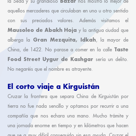
Bazar
la Seda y su grandioso
nos mostró lo mejor de
aquellos mercaderes que circulaban en uno u otro sentido
con sus preciados valores. Además visitamos el
Mausoleo de Abakh Hoja
y la antigua ciudad que
Gran Mezquita, Idkah
alberga la
, la mayor de
Taste
China, de 1422. No parase a comer en la calle
Food Street Uygur de Kashgar
sería un delito.
No negaréis que el nombre es atrayente.
El corto viaje a Kirguistán
Cruzar la frontera que separa China de Kirguistán por
tierra no fue nada sencillo y optamos por recurrir a una
compañía que nos echara una mano. Mucho trámite y
una jornada enorme en tiempo y en kilómetros que hacen
que se a muy difícil conseguirlo sin esa ayuda. Cruzar el