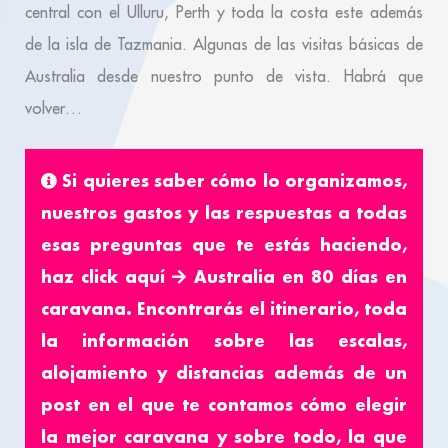
central con el Ulluru, Perth y toda la costa este además
de la isla de Tazmania. Algunas de las visitas básicas de
Australia desde nuestro punto de vista. Habrá que
volver…
Si quieres saber cómo lo organizamos,
nuestros gastos y las respuestas a todas
esas preguntas que te estás haciendo,
haz click aquí
Australia en 80 días en
caravana.
Encontrarás el itinerario, toda
la información sobre las escalas,
alojamiento y distancias además de un
post en el que te contamos cómo elegir
la mejor caravana y sobre todo, la que