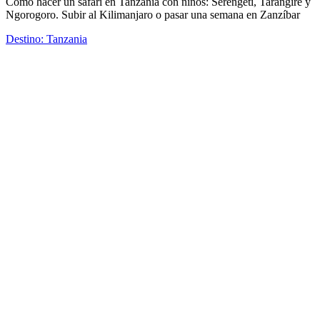
Cómo hacer un safari en Tanzania con niños: Serengeti, Tarangire y
Ngorogoro. Subir al Kilimanjaro o pasar una semana en Zanzíbar
Destino: Tanzania