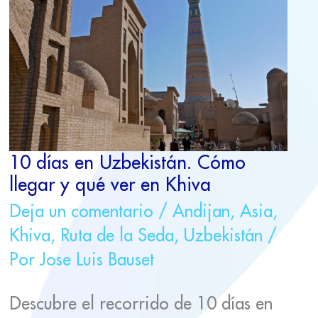
DÍAS
EN
UZBEKISTÁN.
CÓMO
LLEGAR
Y
QUÉ
VER
EN
KHIVA
10 días en Uzbekistán. Cómo
llegar y qué ver en Khiva
Deja un comentario
/
Andijan
,
Asia
,
Khiva
,
Ruta de la Seda
,
Uzbekistán
/
Por
Jose Luis Bauset
Descubre el recorrido de 10 días en