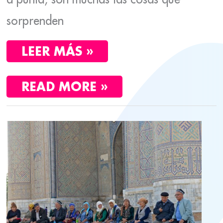
sorprenden
LEER MÁS »
READ MORE »
TASHKENT
Y
BISHKEK,
LAS
CAPITALES
DE
UZBEKISTÁN
Y
KIRGUISTÁN