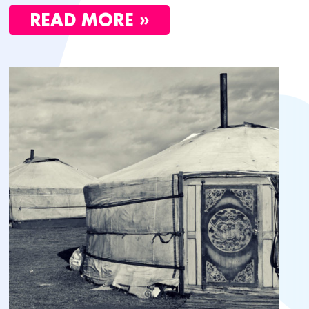
READ MORE »
ASIA
DE
IDA
Y
VUELTA