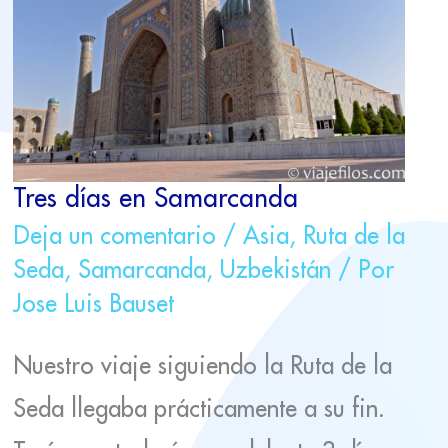
SAMARCANDA
Tres días en Samarcanda
Deja un comentario
/
Asia
,
Ruta de la
Seda
,
Samarcanda
,
Uzbekistán
/ Por
Jose Luis Bauset
Nuestro viaje siguiendo la Ruta de la
Seda llegaba prácticamente a su fin.