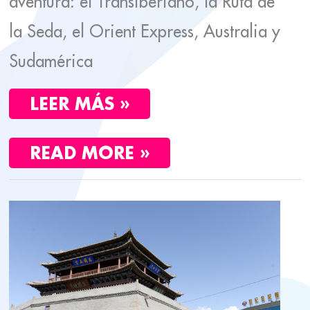
aventura: el Transiberiano, la Ruta de
la Seda, el Orient Express, Australia y
Sudamérica
LEER MÁS »
READ MORE »
CURIOSIDADES
DE
CHINA.
16
COSAS
QUE
TE