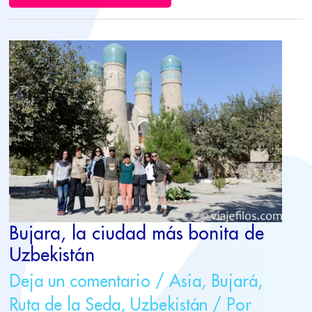
BUJARA,
LA
CIUDAD
MÁS
BONITA
DE
UZBEKISTÁN
Bujara, la ciudad más bonita de
Uzbekistán
Deja un comentario
/
Asia
,
Bujará
,
Ruta de la Seda
,
Uzbekistán
/ Por