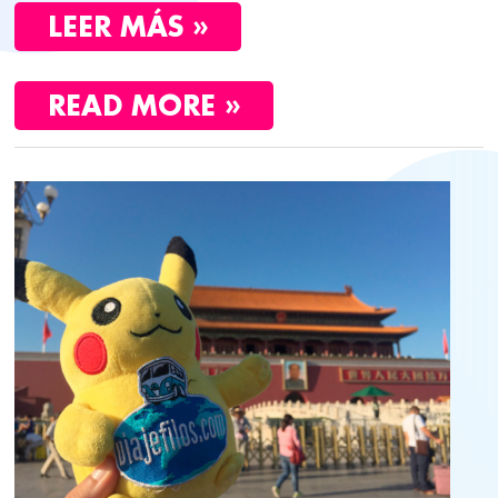
LEER MÁS »
READ MORE »
BEIJING
EN
24
HORAS.
PRIMERA
ESCALA
DE
LA
RUTA
DE
LA
SEDA