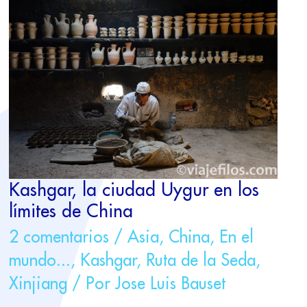
KASHGAR,
LA
CIUDAD
UYGUR
EN
LOS
LÍMITES
DE
CHINA
Kashgar, la ciudad Uygur en los
límites de China
2 comentarios
/
Asia
,
China
,
En el
mundo...
,
Kashgar
,
Ruta de la Seda
,
Xinjiang
/ Por
Jose Luis Bauset