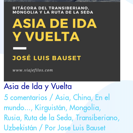
Asia de Ida y Vuelta
5 comentarios
/
Asia
,
China
,
En el
mundo...
,
Kirguistán
,
Mongolia
,
Rusia
,
Ruta de la Seda
,
Transiberiano
,
Uzbekistán
/ Por
Jose Luis Bauset