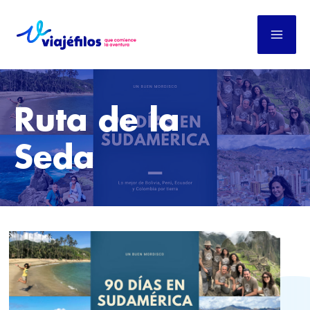
Ir
al
contenido
Ruta de la
Seda
CINCO
GRANDES
VIAJES
POR
EL