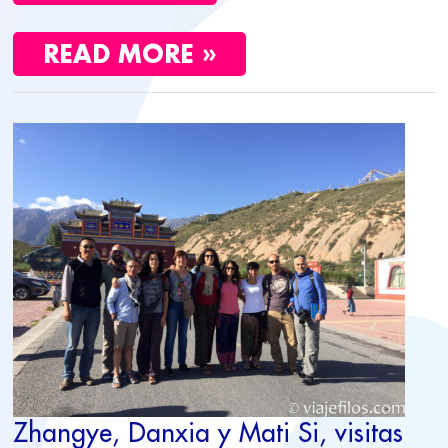
READ MORE »
ZHANGYE,
DANXIA
Y
MATI
SI,
VISITAS
DE
LA
RUTA
DE
LA
SEDA
Zhangye, Danxia y Mati Si, visitas