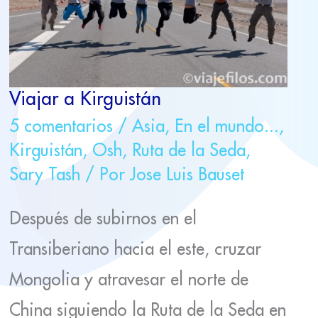
Viajar a Kirguistán
5 comentarios
/
Asia
,
En el mundo...
,
Kirguistán
,
Osh
,
Ruta de la Seda
,
Sary Tash
/ Por
Jose Luis Bauset
Después de subirnos en el
Transiberiano hacia el este, cruzar
Mongolia y atravesar el norte de
China siguiendo la Ruta de la Seda en