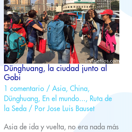
JUNTO
AL
GOBI
Dünghuang, la ciudad junto al
Gobi
1 comentario
/
Asia
,
China
,
Dünghuang
,
En el mundo...
,
Ruta de
la Seda
/ Por
Jose Luis Bauset
Asia de ida y vuelta, no era nada más