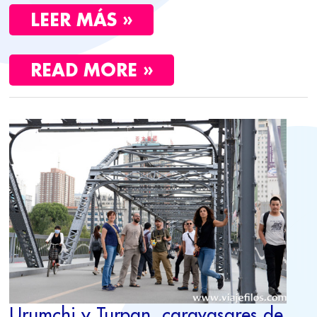
LEER MÁS »
READ MORE »
URUMCHI
Y
TURPAN,
CARAVASARES
DE
LA
RUTA
DE
LA
SEDA
Urumchi y Turpan, caravasares de