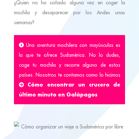
¿Quien no ha soñado alguna vez en coger la
mochila y desaparecer por los Andes unas
semanas?
Una aventura mochilera con mayúsculas es
la que te ofrece Sudamérica. No lo dudes,
coge tu mochila y recorre alguno de estos
países. Nosotros te contamos como lo hicimos
Cómo encontrar un crucero de
último minuto en Galápagos