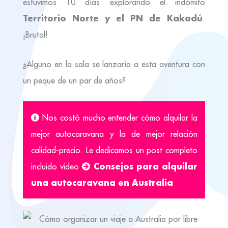
estuvimos 10 días explorando el indómito
Territorio Norte y el PN de Kakadú
.
¡Brutal!
¿Alguno en la sala se lanzaría a esta aventura con
un peque de un par de años?
Nos costó mucho entender cómo alquilar la
mejor autocaravana y la de mejor relación
calidad-precio. Le dedicamos un post completo
Consejos para alquilar
incluido video
una autocaravana en Australia