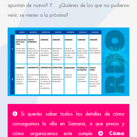
apuntan de nuevo? Y… ¿Quiénes de los que no pudieron
venir, se vienen a la próxima?
Si queréis saber todos los detalles de cómo
conseguimos la villa en Samaná, a que precio y
Cómo
cómo organizamos este cumple