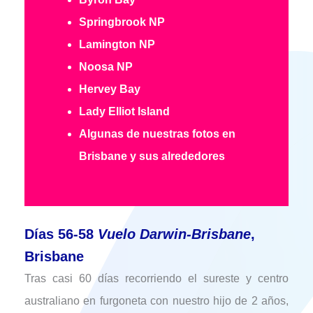
Springbrook NP
Lamington NP
Noosa NP
Hervey Bay
Lady Elliot Island
Algunas de nuestras fotos en
Brisbane y sus alrededores
Días 56-58
Vuelo Darwin-Brisbane
,
Brisbane
Tras casi 60 días recorriendo el sureste y centro
australiano en furgoneta con nuestro hijo de 2 años,