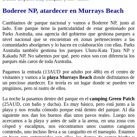
Boderee NP, atardecer en
Murrays Beach
Cambiamos de parque nacional y vamos a Boderee NP, justo al
lado. Este parque tiene la particularidad de estar gestionado por
Parks Australia, una agencia del gobierno que gestiona parques a
nivel nacional que se encuentran en zonas pertenecientes a las
comunidades aborígenes y lo hacen en colaboración con ellas. Parks
Australia también gestiona los parques Uluru-Kata Tjura NP y
Kakadu NP. No sabemos por qué, pero estos son con diferencia los
parques más caros de toda Australia.
Pagamos la entrada (13AUD por adulto por 48h) en el centro de
visitantes y vamos a la
playa Murrays Beach
donde disfrutamos de
un precioso atardecer. En teoría es un lugar donde se pueden ver
pingüinos, pero ni rastro de ellos.
La noche la pasamos dentro del parque en el
camping Green Patch
(25AUD, con baño y ducha). Es muy básico, pero está junto a la
playa y nos resulta cómodo porque está dentro del parque. Al día
siguiente nos dan los buenos días unos pavos reales. Luego nos
acercamos a la playa y antes de salir a la arena, en una zona con
césped y eucaliptos, nos encontramos unos cuantos canguros
comiendo, uno incluso lleva a su cangurito en el marsupio. Estamos