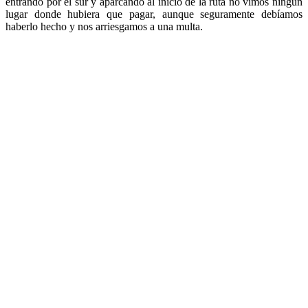
entrando por el sur y aparcando al inicio de la ruta no vimos ningún
lugar donde hubiera que pagar, aunque seguramente debíamos
haberlo hecho y nos arriesgamos a una multa.