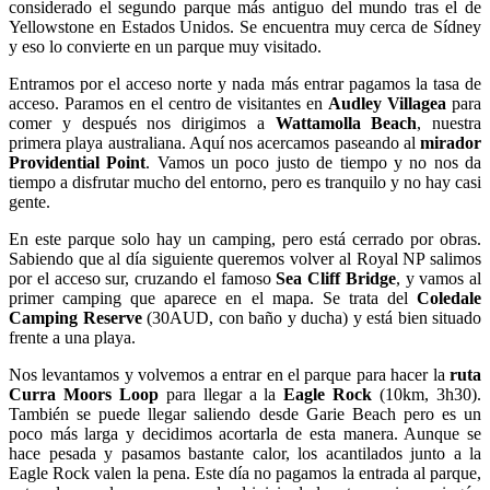
considerado el segundo parque más antiguo del mundo tras el de
Yellowstone en Estados Unidos. Se encuentra muy cerca de Sídney
y eso lo convierte en un parque muy visitado.
Entramos por el acceso norte y nada más entrar pagamos la tasa de
acceso. Paramos en el centro de visitantes en
Audley Villagea
para
comer y después nos dirigimos a
Wattamolla Beach
, nuestra
primera playa australiana. Aquí nos acercamos paseando al
mirador
Providential Point
. Vamos un poco justo de tiempo y no nos da
tiempo a disfrutar mucho del entorno, pero es tranquilo y no hay casi
gente.
En este parque solo hay un camping, pero está cerrado por obras.
Sabiendo que al día siguiente queremos volver al Royal NP salimos
por el acceso sur, cruzando el famoso
Sea Cliff Bridge
, y vamos al
primer camping que aparece en el mapa. Se trata del
Coledale
Camping Reserve
(30AUD, con baño y ducha) y está bien situado
frente a una playa.
Nos levantamos y volvemos a entrar en el parque para hacer la
ruta
Curra Moors Loop
para llegar a la
Eagle Rock
(10km, 3h30).
También se puede llegar saliendo desde Garie Beach pero es un
poco más larga y decidimos acortarla de esta manera. Aunque se
hace pesada y pasamos bastante calor, los acantilados junto a la
Eagle Rock valen la pena. Este día no pagamos la entrada al parque,