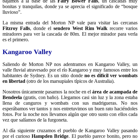
bajamos a la base de las
Fairy Bower Falls
, un cascadas muy
bonitas y tranquilas, donde ya se aprecia el significado de “bosque
lluvioso”.
La misma entrada del Morton NP vale para visitar las cercanas
Fitzroy Falls
, donde el
sendero West Rim Walk
recorre varios
miradores para ver la cascada de 80m. El mejor mirador para verla
es el primero.
Kangaroo Valley
Saliendo de Morton NP nos adentramos en Kangaroo Valley, un
valle fluvial atravesado por el río Kangaroo y muy famosos entre los
habitantes de Sydney. Es un sitio donde
no es difícil ver wombats
en libertad
(otro de los marsupiales típicos de Australia).
Nosotros únicamente pasamos la noche en el
área de acampada de
Bendeela
(gratis, con baño). Llegamos casi sin luz y la zona estaba
llena de canguros y wombats con sus madrigueras. No nos
esperábamos ver tantos y nos entretuvimos un buen rato haciéndoles
fotos. Por la noche nos llevamos algún que otro susto con ellos cada
vez que salíamos de la furgoneta.
Al día siguiente cruzamos el pueblo de Kangaroo Valley pasando
por el curioso
Hampden Bridge
. El pueblo parece bonito, pero no