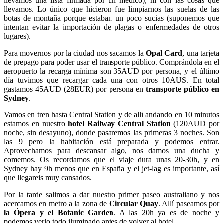
llevamos una lista firmada por un médico), ni con las cosas que
llevamos. Lo único que hicieron fue limpiarnos las suelas de las
botas de montaña porque estaban un poco sucias (suponemos que
intentan evitar la importación de plagas o enfermedades de otros
lugares).
Para movernos por la ciudad nos sacamos la
Opal Card
, una tarjeta
de prepago para poder usar el transporte público. Comprándola en el
aeropuerto la recarga mínima son 35AUD por persona, y el último
día tuvimos que recargar cada una con otros 10AUS. En total
gastamos 45AUD (28EUR) por persona en
transporte público en
Sydney
.
Vamos en tren hasta Central Station y de allí andando en 10 minutos
estamos en nuestro
hotel Railway Central Station
(120AUD por
noche, sin desayuno), donde pasaremos las primeras 3 noches. Son
las 9 pero la habitación está preparada y podemos entrar.
Aprovechamos para descansar algo, nos damos una ducha y
comemos. Os recordamos que el viaje dura unas 20-30h, y en
Sydney hay 9h menos que en España y el jet-lag es importante, así
que llegareis muy cansados.
Por la tarde salimos a dar nuestro primer paseo australiano y nos
acercamos en metro a la zona de
Circular Quay
. Allí paseamos por
la Ópera y el Botanic Garden
. A las 20h ya es de noche y
podemos verlo todo iluminado antes de volver al hotel.