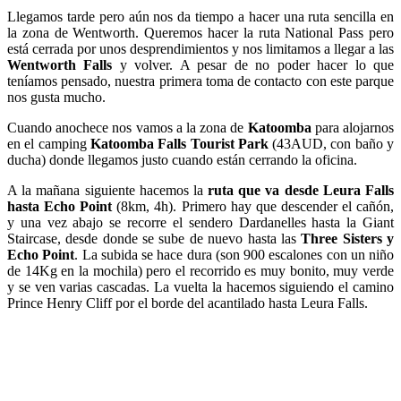
Llegamos tarde pero aún nos da tiempo a hacer una ruta sencilla en
la zona de Wentworth. Queremos hacer la ruta National Pass pero
está cerrada por unos desprendimientos y nos limitamos a llegar a las
Wentworth Falls
y volver. A pesar de no poder hacer lo que
teníamos pensado, nuestra primera toma de contacto con este parque
nos gusta mucho.
Cuando anochece nos vamos a la zona de
Katoomba
para alojarnos
en el camping
Katoomba Falls Tourist Park
(43AUD, con baño y
ducha) donde llegamos justo cuando están cerrando la oficina.
A la mañana siguiente hacemos la
ruta que va desde Leura Falls
hasta Echo Point
(8km, 4h). Primero hay que descender el cañón,
y una vez abajo se recorre el sendero Dardanelles hasta la Giant
Staircase, desde donde se sube de nuevo hasta las
Three Sisters y
Echo Point
. La subida se hace dura (son 900 escalones con un niño
de 14Kg en la mochila) pero el recorrido es muy bonito, muy verde
y se ven varias cascadas. La vuelta la hacemos siguiendo el camino
Prince Henry Cliff por el borde del acantilado hasta Leura Falls.