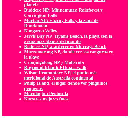
planeta
Buddero NP: Minnamurra Rainforest y
Carrington Falls
Morton NP: Ftizroy Falls y la zona de
Bundanoon
Kangaroo Valley
Jervis Bay NP: Hyams Beach, la playa con la
arena más blanca del mundo
Boderee NP, atardecer en Murrays Beach
Murramarang NP, donde ver los canguros en
la playa
Croajingolong NP y Mallacota
Raymond Island: El koala walk
Wilson Promontory NP, el punto más
meridional de Australia continental
Philip Island, el lugar donde ver pingüinos
pequeños
Mornington Peninsula
Nuestras mejores fotos