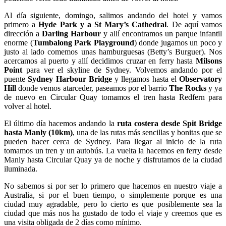
Al día siguiente, domingo, salimos andando del hotel y vamos
primero a
Hyde Park y a St Mary’s Cathedral
. De aquí vamos
dirección a
Darling Harbour
y allí encontramos un parque infantil
enorme (
Tumbalong Park Playground
) donde jugamos un poco y
justo al lado comemos unas hamburguesas (Betty’s Burguer). Nos
acercamos al puerto y allí decidimos cruzar en ferry hasta
Milsons
Point
para ver el skyline de Sydney. Volvemos andando por el
puente
Sydney Harbour Bridge
y llegamos hasta el
Observatory
Hill
donde vemos atarceder, paseamos por el barrio
The Rocks
y ya
de nuevo en Circular Quay tomamos el tren hasta Redfern para
volver al hotel.
El último día hacemos andando la
ruta costera desde Spit Bridge
hasta Manly (10km)
, una de las rutas más sencillas y bonitas que se
pueden hacer cerca de Sydney. Para llegar al inicio de la ruta
tomamos un tren y un autobús. La vuelta la hacemos en ferry desde
Manly hasta Circular Quay ya de noche y disfrutamos de la ciudad
iluminada.
No sabemos si por ser lo primero que hacemos en nuestro viaje a
Australia, si por el buen tiempo, o simplemente porque es una
ciudad muy agradable, pero lo cierto es que posiblemente sea la
ciudad que más nos ha gustado de todo el viaje y creemos que es
una visita obligada de 2 días como mínimo.