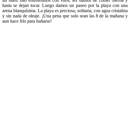
un buen rato entretenidos con ellos, les damos de comer hierba y
hasta se dejan tocar. Luego damos un paseo por la playa con una
arena blanquísima. La playa es preciosa, solitaria, con agua cristalina
y sin nada de oleaje. ¡Una pena que solo sean las 8 de la mañana y
aun hace frío para bañarse!