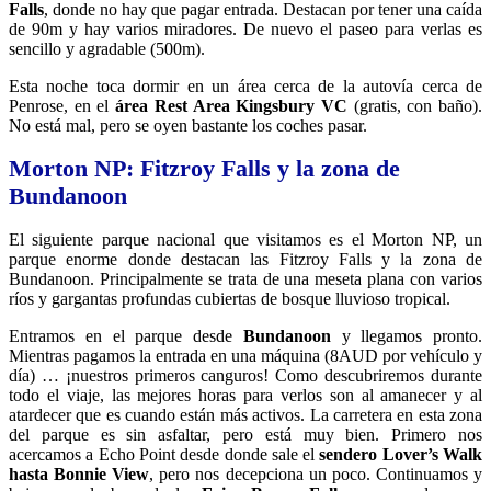
Falls
, donde no hay que pagar entrada. Destacan por tener una caída
de 90m y hay varios miradores. De nuevo el paseo para verlas es
sencillo y agradable (500m).
Esta noche toca dormir en un área cerca de la autovía cerca de
Penrose, en el
área Rest Area Kingsbury VC
(gratis, con baño).
No está mal, pero se oyen bastante los coches pasar.
Morton NP: Fitzroy Falls y la zona de
Bundanoon
El siguiente parque nacional que visitamos es el Morton NP, un
parque enorme donde destacan las Fitzroy Falls y la zona de
Bundanoon. Principalmente se trata de una meseta plana con varios
ríos y gargantas profundas cubiertas de bosque lluvioso tropical.
Entramos en el parque desde
Bundanoon
y llegamos pronto.
Mientras pagamos la entrada en una máquina (8AUD por vehículo y
día) … ¡nuestros primeros canguros! Como descubriremos durante
todo el viaje, las mejores horas para verlos son al amanecer y al
atardecer que es cuando están más activos. La carretera en esta zona
del parque es sin asfaltar, pero está muy bien. Primero nos
acercamos a Echo Point desde donde sale el
sendero Lover’s Walk
hasta Bonnie View
, pero nos decepciona un poco. Continuamos y