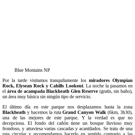
Blue Montains NP
Por la tarde visitamos tranquilamente los
miradores Olympian
Rock, Elysean Rock y Cahills Lookout
. La noche la pasamos en
el
área de acampada Blackheath Glen Reserve
(gratis, sin baño),
un área muy básica sin ningún tipo de servicio.
El último día en este parque nos desplazamos hasta la zona
Blackheath
y hacemos la ruta
Grand Canyon Walk
(6km, 3h30),
una de las mejores de este parque. Y la verdad es que no
decepciona. El fondo del cañón tiene un bosque lluvioso muy
frondoso, y atraviesa varias cascadas y acantilados. Se trata de una
ruta circular y recomendamos hacerlo en sentido contrario a las