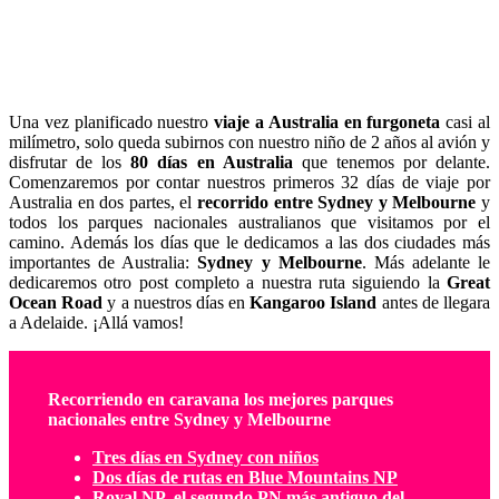
nacionales entre
Sydney y Melbourne
Una vez planificado nuestro
viaje a Australia en furgoneta
casi al
milímetro, solo queda subirnos con nuestro niño de 2 años al avión y
disfrutar de los
80 días en Australia
que tenemos por delante.
Comenzaremos por contar nuestros primeros 32 días de viaje por
Australia en dos partes, el
recorrido entre Sydney y Melbourne
y
todos los parques nacionales australianos que visitamos por el
camino. Además los días que le dedicamos a las dos ciudades más
importantes de Australia:
Sydney y Melbourne
. Más adelante le
dedicaremos otro post completo a nuestra ruta siguiendo la
Great
Ocean Road
y a nuestros días en
Kangaroo Island
antes de llegara
a Adelaide. ¡Allá vamos!
Recorriendo en caravana los mejores parques
nacionales entre Sydney y Melbourne
Tres días en Sydney con niños
Dos días de rutas en Blue Mountains NP
Royal NP, el segundo PN más antiguo del