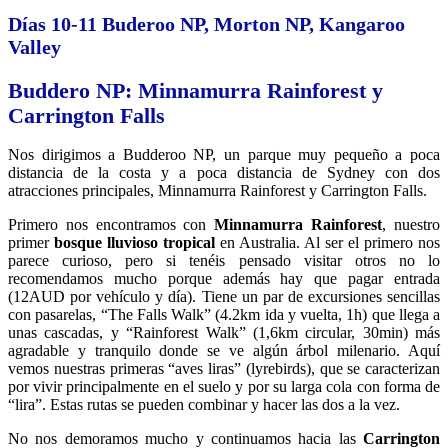
Días 10-11 Buderoo NP, Morton NP, Kangaroo
Valley
Buddero NP: Minnamurra Rainforest y
Carrington Falls
Nos dirigimos a Budderoo NP, un parque muy pequeño a poca
distancia de la costa y a poca distancia de Sydney con dos
atracciones principales, Minnamurra Rainforest y Carrington Falls.
Primero nos encontramos con
Minnamurra Rainforest
, nuestro
primer
bosque lluvioso tropical
en Australia. Al ser el primero nos
parece curioso, pero si tenéis pensado visitar otros no lo
recomendamos mucho porque además hay que pagar entrada
(12AUD por vehículo y día). Tiene un par de excursiones sencillas
con pasarelas, “The Falls Walk” (4.2km ida y vuelta, 1h) que llega a
unas cascadas, y “Rainforest Walk” (1,6km circular, 30min) más
agradable y tranquilo donde se ve algún árbol milenario. Aquí
vemos nuestras primeras “aves liras” (lyrebirds), que se caracterizan
por vivir principalmente en el suelo y por su larga cola con forma de
“lira”. Estas rutas se pueden combinar y hacer las dos a la vez.
No nos demoramos mucho y continuamos hacia las
Carrington