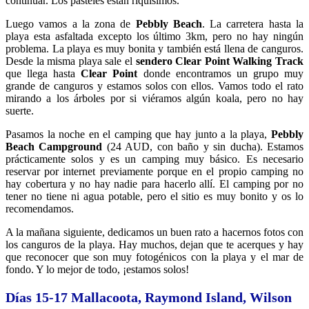
continuar. Los pasteles están riquísimos.
Luego vamos a la zona de
Pebbly Beach
. La carretera hasta la
playa esta asfaltada excepto los último 3km, pero no hay ningún
problema. La playa es muy bonita y también está llena de canguros.
Desde la misma playa sale el
sendero Clear Point Walking Track
que llega hasta
Clear Point
donde encontramos un grupo muy
grande de canguros y estamos solos con ellos. Vamos todo el rato
mirando a los árboles por si viéramos algún koala, pero no hay
suerte.
Pasamos la noche en el camping que hay junto a la playa,
Pebbly
Beach Campground
(24 AUD, con baño y sin ducha). Estamos
prácticamente solos y es un camping muy básico. Es necesario
reservar por internet previamente porque en el propio camping no
hay cobertura y no hay nadie para hacerlo allí. El camping por no
tener no tiene ni agua potable, pero el sitio es muy bonito y os lo
recomendamos.
A la mañana siguiente, dedicamos un buen rato a hacernos fotos con
los canguros de la playa. Hay muchos, dejan que te acerques y hay
que reconocer que son muy fotogénicos con la playa y el mar de
fondo. Y lo mejor de todo, ¡estamos solos!
Días 15-17 Mallacoota, Raymond Island, Wilson