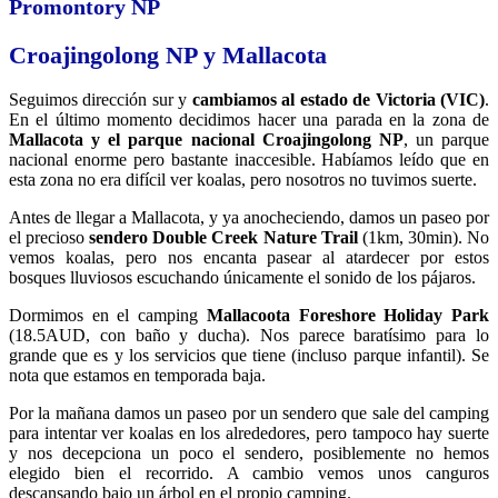
Promontory NP
Croajingolong NP y Mallacota
Seguimos dirección sur y
cambiamos al estado de Victoria (VIC)
.
En el último momento decidimos hacer una parada en la zona de
Mallacota y el parque nacional Croajingolong NP
, un parque
nacional enorme pero bastante inaccesible. Habíamos leído que en
esta zona no era difícil ver koalas, pero nosotros no tuvimos suerte.
Antes de llegar a Mallacota, y ya anocheciendo, damos un paseo por
el precioso
sendero Double Creek Nature Trail
(1km, 30min). No
vemos koalas, pero nos encanta pasear al atardecer por estos
bosques lluviosos escuchando únicamente el sonido de los pájaros.
Dormimos en el camping
Mallacoota Foreshore Holiday Park
(18.5AUD, con baño y ducha). Nos parece baratísimo para lo
grande que es y los servicios que tiene (incluso parque infantil). Se
nota que estamos en temporada baja.
Por la mañana damos un paseo por un sendero que sale del camping
para intentar ver koalas en los alrededores, pero tampoco hay suerte
y nos decepciona un poco el sendero, posiblemente no hemos
elegido bien el recorrido. A cambio vemos unos canguros
descansando bajo un árbol en el propio camping.