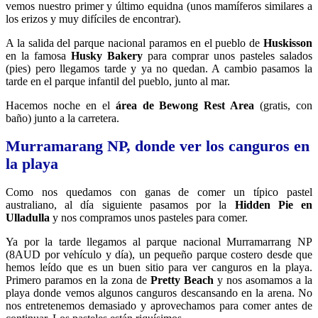
vemos nuestro primer y último equidna (unos mamíferos similares a
los erizos y muy difíciles de encontrar).
A la salida del parque nacional paramos en el pueblo de
Huskisson
en la famosa
Husky Bakery
para comprar unos pasteles salados
(pies) pero llegamos tarde y ya no quedan. A cambio pasamos la
tarde en el parque infantil del pueblo, junto al mar.
Hacemos noche en el
área de Bewong Rest Area
(gratis, con
baño) junto a la carretera.
Murramarang NP, donde ver los canguros en
la playa
Como nos quedamos con ganas de comer un típico pastel
australiano, al día siguiente pasamos por la
Hidden Pie en
Ulladulla
y nos compramos unos pasteles para comer.
Ya por la tarde llegamos al parque nacional Murramarrang NP
(8AUD por vehículo y día), un pequeño parque costero desde que
hemos leído que es un buen sitio para ver canguros en la playa.
Primero paramos en la zona de
Pretty Beach
y nos asomamos a la
playa donde vemos algunos canguros descansando en la arena. No
nos entretenemos demasiado y aprovechamos para comer antes de