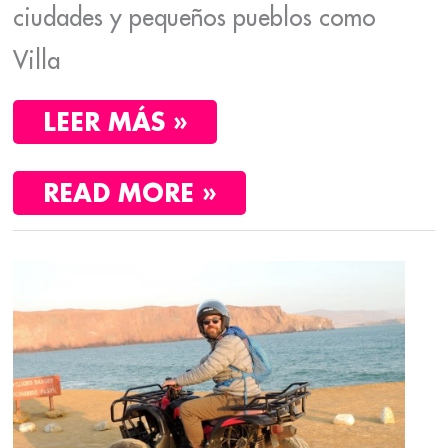
ciudades y pequeños pueblos como
Villa
LEER MÁS »
READ MORE »
PARACAS
Y
LA
VISITA
DE
LO
MEJOR
DE