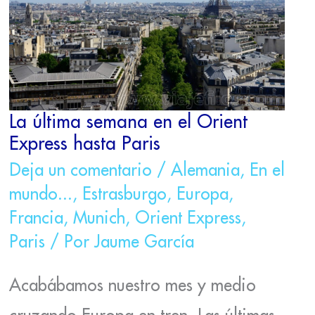
EL
ORIENT
EXPRESS
HASTA
PARIS
La última semana en el Orient
Express hasta Paris
Deja un comentario
/
Alemania
,
En el
mundo...
,
Estrasburgo
,
Europa
,
Francia
,
Munich
,
Orient Express
,
Paris
/ Por
Jaume García
Acabábamos nuestro mes y medio