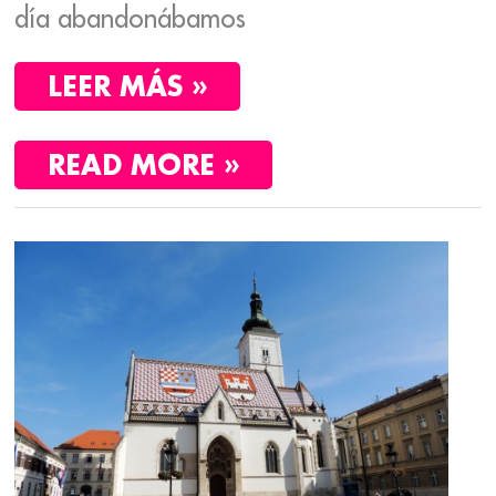
día abandonábamos
LEER MÁS »
READ MORE »
ORIENT
ESPRESS
II:
TRIESTE,
LIUBLIANA,
ZAGREB,
BELGRADO
Y
SOFÍA