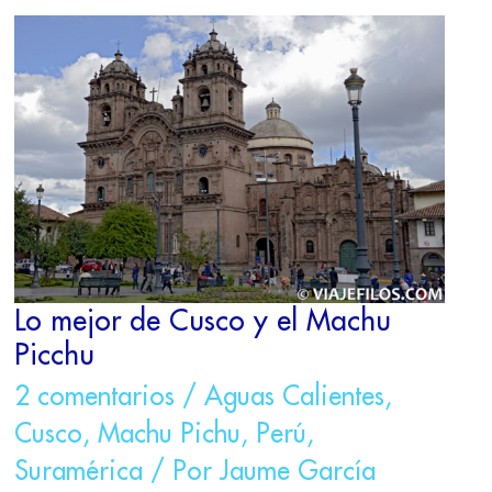
LO
MEJOR
DE
CUSCO
Y
EL
MACHU
PICCHU
Lo mejor de Cusco y el Machu
Picchu
2 comentarios
/
Aguas Calientes
,
Cusco
,
Machu Pichu
,
Perú
,
Suramérica
/ Por
Jaume García