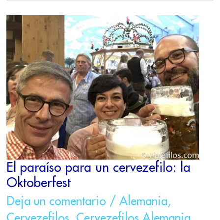
EL
PARAÍSO
PARA
UN
CERVEZEFILO:
LA
OKTOBERFEST
El paraíso para un cervezefilo: la
Oktoberfest
Deja un comentario
/
Alemania
,
Cervezefilos
,
Cervezefilos Alemania
,