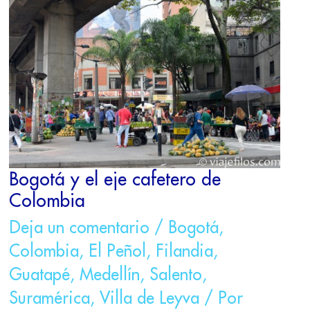
Y
EL
EJE
CAFETERO
DE
COLOMBIA
Bogotá y el eje cafetero de
Colombia
Deja un comentario
/
Bogotá
,
Colombia
,
El Peñol
,
Filandia
,
Guatapé
,
Medellín
,
Salento
,
Suramérica
,
Villa de Leyva
/ Por