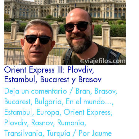
ESTAMBUL,
BUCAREST
Y
BRASOV
Orient Express III: Plovdiv,
Estambul, Bucarest y Brasov
Deja un comentario
/
Bran
,
Brasov
,
Bucarest
,
Bulgaria
,
En el mundo...
,
Estambul
,
Europa
,
Orient Express
,
Plovdiv
,
Rasnov
,
Rumanía
,
Transilvania
,
Turquía
/ Por
Jaume