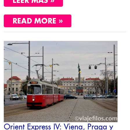
LEER MÁS »
READ MORE »
ORIENT
EXPRESS
IV:
VIENA,
PRAGA
Y
BUDAPEST
Orient Express IV: Viena, Praga y