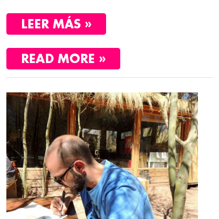
LEER MÁS »
READ MORE »
SAN
PEDRO
DE
ATACAMA
Y
EL
TOUR
DEL
SALAR
DE
UYUNI