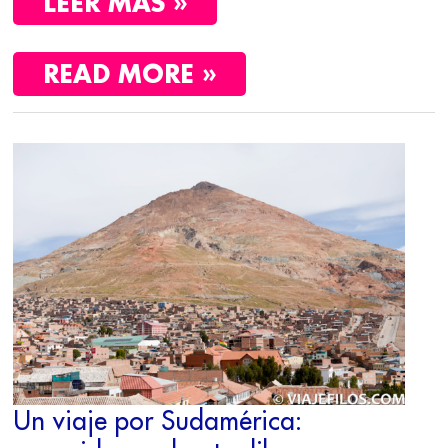
LEER MÁS »
READ MORE »
UN
VIAJE
POR
SUDAMÉRICA:
RECORRIDO,
PODCAST
Y
LIBROS
RECOMENDADOS
Un viaje por Sudamérica: