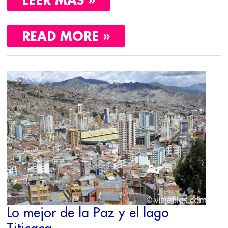
READ MORE »
LO
MEJOR
DE
LA
PAZ
Y
EL
LAGO
TITICACA
Lo mejor de la Paz y el lago
Titicaca