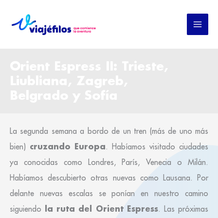
Ir
al
contenido
Orient Espress II: Trieste,
Liubliana, Zagreb,
Belgrado y Sofía
La segunda semana a bordo de un tren (más de uno más
cruzando Europa
bien)
. Habíamos visitado ciudades
ya conocidas como Londres, París, Venecia o Milán.
Habíamos descubierto otras nuevas como Lausana. Por
delante nuevas escalas se ponían en nuestro camino
la ruta del Orient Espress
siguiendo
. Las próximas