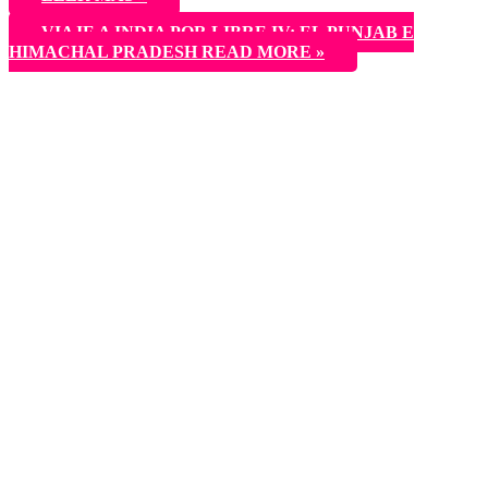
VIAJE A INDIA POR LIBRE IV: EL PUNJAB E
HIMACHAL PRADESH
READ MORE »