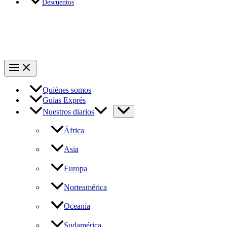
Descuentos
Quiénes somos
Guías Exprés
Nuestros diarios
África
Asia
Europa
Norteamérica
Oceanía
Sudamérica