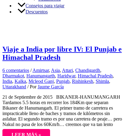
Consejos para viajar
Descuentos
Attari
Viaje a India por libre IV: El Punjab e
Himachal Pradesh
6 comentarios
/
Amirtsar
,
Asia
,
Attari
,
Chandigardh
,
Dharmakot
,
Hanumangarth
,
Haridwar
,
Himachal Pradesh
,
India
,
Kalka
,
Mcleod Ganj
,
Punjab
,
Rishinkesh
,
Shimla
,
Uttarakhand
/ Por
Jaume García
21 de Septiembre de 2015 BIKANER-HANUMANGARH
Tardamos 5.5 horas en recorrer los 184Km que separan
Bikaner de Hanumangarh. El primer tramo de carretera es
impracticable lleno de baches y tramos de kilómetros sin
asfaltar. El segundo tramo es por una carretera de peaje… pero
Nakul no pasa de los 60Km/h… creemos que va tan lento
LEER MÁS »