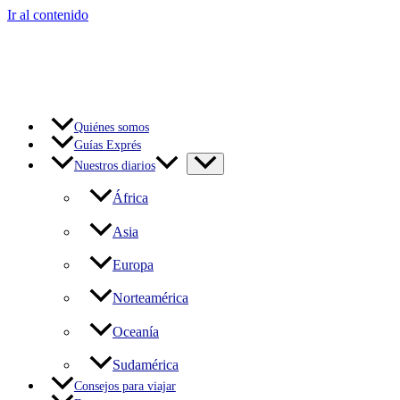
Ir al contenido
Quiénes somos
Guías Exprés
Nuestros diarios
África
Asia
Europa
Norteamérica
Oceanía
Sudamérica
Consejos para viajar