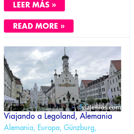
LEER MÁS »
READ MORE »
VIAJANDO
A
LEGOLAND,
ALEMANIA
Viajando a Legoland, Alemania
Alemania
,
Europa
,
Günzburg
,