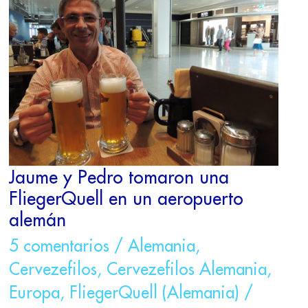
PEDRO
TOMARON
UNA
FLIEGERQUELL
EN
UN
AEROPUERTO
ALEMÁN
Jaume y Pedro tomaron una
FliegerQuell en un aeropuerto
alemán
5 comentarios
/
Alemania
,
Cervezefilos
,
Cervezefilos Alemania
,
Europa
,
FliegerQuell (Alemania)
/