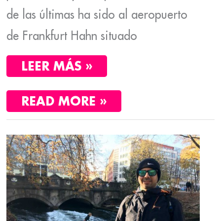
de las últimas ha sido al aeropuerto
de Frankfurt Hahn situado
LEER MÁS »
READ MORE »
ESCAPADA
DE
CUATRO
DÍAS
A
MUNICH