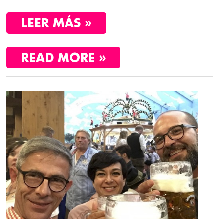
LEER MÁS »
READ MORE »
EL
PARAÍSO
PARA
UN
CERVEZEFILO:
LA
OKTOBERFEST