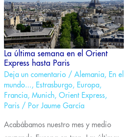
EL
ORIENT
EXPRESS
HASTA
PARIS
La última semana en el Orient
Express hasta Paris
Deja un comentario
/
Alemania
,
En el
mundo...
,
Estrasburgo
,
Europa
,
Francia
,
Munich
,
Orient Express
,
Paris
/ Por
Jaume García
Acabábamos nuestro mes y medio