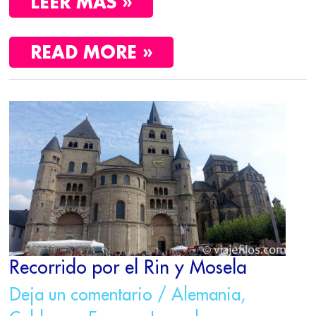
LEER MÁS »
READ MORE »
RECORRIDO
POR
EL
RIN
Y
MOSELA
Recorrido por el Rin y Mosela
Deja un comentario
/
Alemania
,