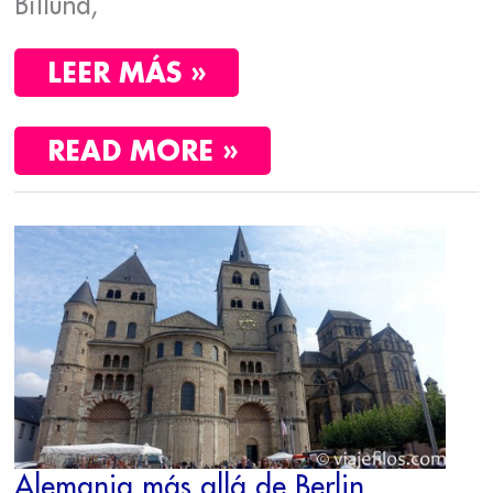
Billund,
LEER MÁS »
READ MORE »
ALEMANIA
MÁS
ALLÁ
DE
BERLIN
Alemania más allá de Berlin