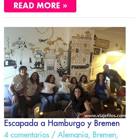
READ MORE »
ESCAPADA
A
HAMBURGO
Y
BREMEN
Escapada a Hamburgo y Bremen
4 comentarios
/
Alemania
,
Bremen
,