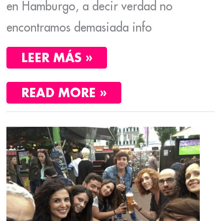
en Hamburgo, a decir verdad no
encontramos demasiada info
LEER MÁS »
READ MORE »
UNA
CERVEZA
ASTRA
EN
ST.
PAULI,
HAMBURGO