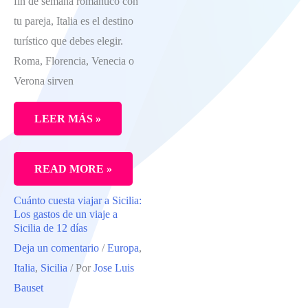
fin de semana romántico con
tu pareja, Italia es el destino
turístico que debes elegir.
Roma, Florencia, Venecia o
Verona sirven
LEER MÁS »
LOS
READ MORE »
MEJORES
Cuánto cuesta viajar a Sicilia:
DESTINOS
Los gastos de un viaje a
DE
Sicilia de 12 días
Deja un comentario
/
Europa
,
ITALIA
Italia
,
Sicilia
/ Por
Jose Luis
PARA
Bauset
UN
FIN