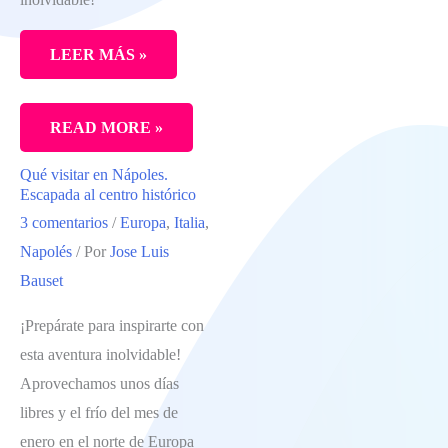
MÁS
TRADICIONAL
LEER MÁS »
UN
READ MORE »
FIN
Qué visitar en Nápoles.
DE
Escapada al centro histórico
SEMANA
3 comentarios
/
Europa
,
Italia
,
EN
Napolés
/ Por
Jose Luis
TURÍN:
Bauset
DESCUBRE
¡Prepárate para inspirarte con
LA
esta aventura inolvidable!
CIUDAD
Aprovechamos unos días
libres y el frío del mes de
enero en el norte de Europa