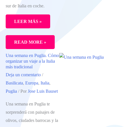
sur de Italia en coche.
LEER MÁS »
RUTA
READ MORE »
POR
Una semana en Puglia. Cómo
PUGLIA
organizar un viaje a la Italia
EN
más tradicional
Deja un comentario
/
7
Basilicata
,
Europa
,
Italia
,
DÍAS
Puglia
/ Por
Jose Luis Bauset
(ITINERARIO
COMPLETO
Una semana en Puglia te
Y
sorprenderá con paisajes de
MAPA)
olivos, ciudades barrocas y la