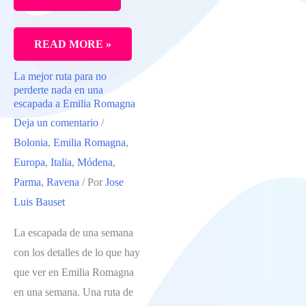
LOS
READ MORE »
MEJORES
La mejor ruta para no
LUGARES
perderte nada en una
DONDE
escapada a Emilia Romagna
Deja un comentario
/
COMER
Bolonia
,
Emilia Romagna
,
EN
Europa
,
Italia
,
Módena
,
ROMA.
Parma
,
Ravena
/ Por
Jose
COMIDA
Luis Bauset
TRADICIONAL
EN
La escapada de una semana
LA
con los detalles de lo que hay
CAPITAL
que ver en Emilia Romagna
en una semana. Una ruta de