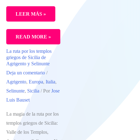
LEER MÁS »
10
READ MORE »
DÍAS
La ruta por los templos
EN
griegos de Sicilia de
CERDEÑA
Agrigento y Selinunte
Deja un comentario
/
CON
Agrigento
,
Europa
,
Italia
,
NIÑOS,
Selinunte
,
Sicilia
/ Por
Jose
NO
Luis Bauset
TAN
NIÑOS
La magia de la ruta por los
templos griegos de Sicilia:
Valle de los Templos,