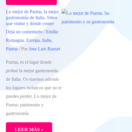
MEJORES
Lo mejor de Parma, la mejor
VISITAS
gastronomía de Italia. Sitios
DE
que visitar y dónde comer
Deja un comentario
/
Emilia
RÁVENA,
Romagna
,
Europa
,
Italia
,
LA
Parma
/ Por
Jose Luis Bauset
CIUDAD
DE
Parma, es el lugar donde
LOS
probar la mejor gastronomía
MOSAICOS
de Italia. Os traemos además
los lugares turísticos que no te
puedes perder. Lo mejor de
Parma: patrimonio y
gastronomía
LEER MÁS »