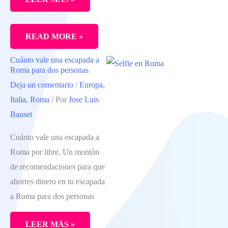
LO
READ MORE »
MEJOR
Cuánto vale una escapada a
DEL
Roma para dos personas
SUR
Deja un comentario
/
Europa
,
DE
Italia
,
Roma
/ Por
Jose Luis
CERDEÑA.
Bauset
LAS
Cuánto vale una escapada a
PLAYAS
Roma por libre. Un montón
DE
de recomendaciones para que
LOS
ahorres dinero en tu escapada
ALREDEDORES
a Roma para dos personas
DE
CAGLIARI
LEER MÁS »