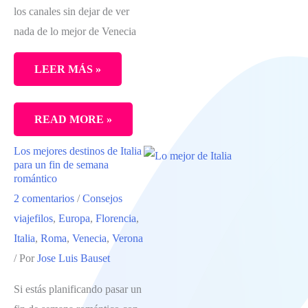
los canales sin dejar de ver
nada de lo mejor de Venecia
LEER MÁS »
ESCAPADA
READ MORE »
DE
Los mejores destinos de Italia
DOS
para un fin de semana
DÍAS
romántico
2 comentarios
/
Consejos
EN
viajefilos
,
Europa
,
Florencia
,
VENECIA
Italia
,
Roma
,
Venecia
,
Verona
/ Por
Jose Luis Bauset
Si estás planificando pasar un