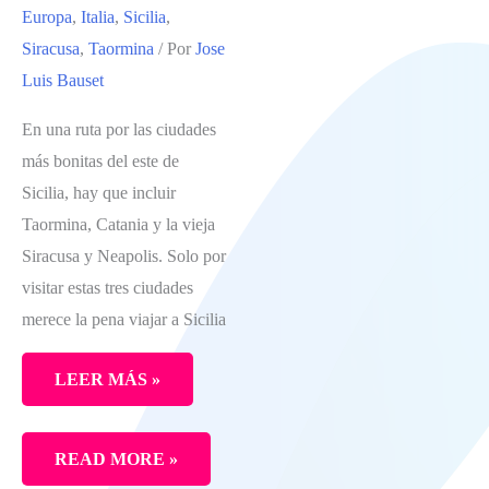
Europa
,
Italia
,
Sicilia
,
EN
Siracusa
,
Taormina
/ Por
Jose
EL
Luis Bauset
VALLE
DE
En una ruta por las ciudades
NOTO:
más bonitas del este de
NOTO,
Sicilia, hay que incluir
MÓDICA
Taormina, Catania y la vieja
Y
Siracusa y Neapolis. Solo por
RAGUSA
visitar estas tres ciudades
merece la pena viajar a Sicilia
LEER MÁS »
LAS
READ MORE »