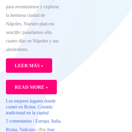
para aventurarnos y explorar
la hermosa ciudad de
Nápoles. Nuestro plan era
sencillo: pasaríamos sólo
cuatro días en Nápoles y sus
alrededores.
LEER MÁS »
QUÉ
READ MORE »
VISITAR
Los mejores lugares donde
EN
comer en Roma. Comida
NÁPOLES.
tradicional en la capital
5 comentarios
/
Europa
,
Italia
,
ESCAPADA
Roma
,
Vaticano
/ Por
Jose
AL