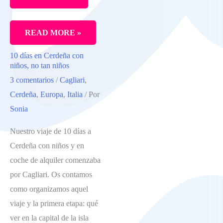
CUÁNTO
READ MORE »
VALE
10 días en Cerdeña con
UNA
niños, no tan niños
ESCAPADA
3 comentarios
/
Cagliari
,
A
Cerdeña
,
Europa
,
Italia
/ Por
ROMA
Sonia
PARA
Nuestro viaje de 10 días a
DOS
Cerdeña con niños y en
PERSONAS
coche de alquiler comenzaba
por Cagliari. Os contamos
como organizamos aquel
viaje y la primera etapa: qué
ver en la capital de la isla