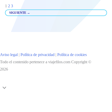
CIUDADES
1
2
3
MÁS
SIGUIENTE
→
BONITAS
DEL
ESTE
DE
SICILIA:
TAORMINA,
Aviso legal
|
Política de privacidad
|
Política de cookies
CATANIA
Todo el contenido pertenece a viajefilos.com Copyright ©
Y
2026
SIRACUSA
Scroll
al
inicio