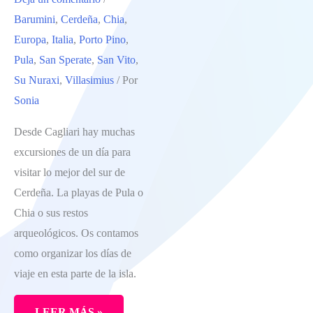
Barumini
,
Cerdeña
,
Chia
,
NORTE
Europa
,
Italia
,
Porto Pino
,
DE
Pula
,
San Sperate
,
San Vito
,
CERDEÑA.
Su Nuraxi
,
Villasimius
/ Por
LAS
Sonia
VISITAS
IMPRESCINDIBLES
Desde Cagliari hay muchas
excursiones de un día para
visitar lo mejor del sur de
Cerdeña. La playas de Pula o
Chia o sus restos
arqueológicos. Os contamos
como organizar los días de
viaje en esta parte de la isla.
LEER MÁS »