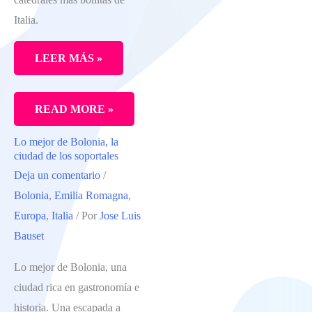
COMER
Italia.
LEER MÁS »
UN
READ MORE »
DÍA
Lo mejor de Bolonia, la
EN
ciudad de los soportales
MÓDENA,
Deja un comentario
/
LA
Bolonia
,
Emilia Romagna
,
CIUDAD
Europa
,
Italia
/ Por
Jose Luis
DONDE
Bauset
PROBAR
Lo mejor de Bolonia, una
EL
ciudad rica en gastronomía e
MEJOR
historia. Una escapada a
ACETO