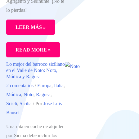
Agrigento y Selinunte. ¡No te
lo pierdas!
LEER MÁS »
LA
READ MORE »
RUTA
Lo mejor del barroco siciliano
POR
en el Valle de Noto: Noto,
LOS
Módica y Ragusa
2 comentarios
/
Europa
,
Italia
,
TEMPLOS
Módica
,
Noto
,
Ragusa
,
GRIEGOS
Scicli
,
Sicilia
/ Por
Jose Luis
DE
Bauset
SICILIA
DE
Una ruta en coche de alquiler
AGRIGENTO
por Sicilia debe incluir los