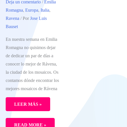
Deja un comentario
/
Emilia
NO
Romagna
,
Europa
,
Italia
,
PERDERTE
Ravena
/ Por
Jose Luis
NADA
Bauset
EN
UNA
En nuestra semana en Emilia
ESCAPADA
Romagna no quisimos dejar
A
de dedicar un par de días a
EMILIA
conocer lo mejor de Rávena,
ROMAGNA
la ciudad de los mosaicos. Os
contamos dónde encontrar los
mejores mosaicos de Rávena
LEER MÁS »
LAS
READ MORE »