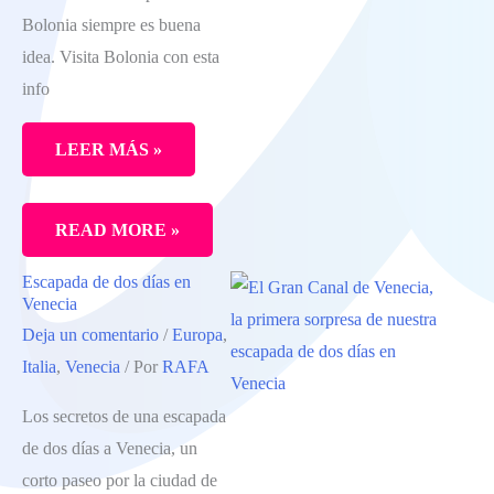
Bolonia siempre es buena
BALSÁMICO.
idea. Visita Bolonia con esta
¿TE
info
LO
VAS
LEER MÁS »
A
PERDER?
LO
READ MORE »
MEJOR
Escapada de dos días en
DE
Venecia
BOLONIA,
Deja un comentario
/
Europa
,
LA
Italia
,
Venecia
/ Por
RAFA
CIUDAD
Los secretos de una escapada
DE
de dos días a Venecia, un
LOS
corto paseo por la ciudad de
SOPORTALES