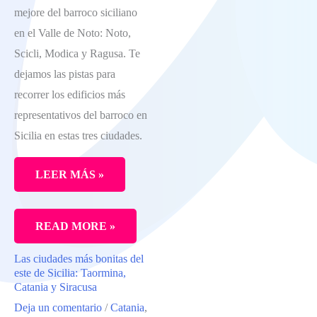
Y
mejore del barroco siciliano
SELINUNTE
en el Valle de Noto: Noto,
Scicli, Modica y Ragusa. Te
dejamos las pistas para
recorrer los edificios más
representativos del barroco en
Sicilia en estas tres ciudades.
LEER MÁS »
LO
READ MORE »
MEJOR
Las ciudades más bonitas del
DEL
este de Sicilia: Taormina,
BARROCO
Catania y Siracusa
Deja un comentario
/
Catania
,
SICILIANO