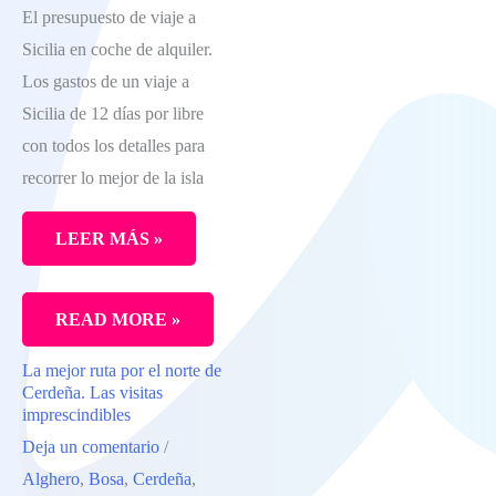
El presupuesto de viaje a
DE
Sicilia en coche de alquiler.
SEMANA
Los gastos de un viaje a
ROMÁNTICO
Sicilia de 12 días por libre
con todos los detalles para
recorrer lo mejor de la isla
LEER MÁS »
CUÁNTO
READ MORE »
CUESTA
La mejor ruta por el norte de
VIAJAR
Cerdeña. Las visitas
A
imprescindibles
Deja un comentario
/
SICILIA:
Alghero
,
Bosa
,
Cerdeña
,
LOS