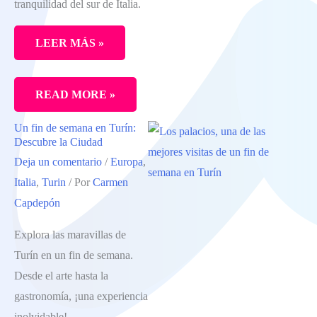
tranquilidad del sur de Italia.
LEER MÁS »
UNA
READ MORE »
SEMANA
Un fin de semana en Turín:
EN
Descubre la Ciudad
PUGLIA.
Deja un comentario
/
Europa
,
CÓMO
Italia
,
Turin
/ Por
Carmen
ORGANIZAR
Capdepón
UN
Explora las maravillas de
VIAJE
Turín en un fin de semana.
A
Desde el arte hasta la
LA
gastronomía, ¡una experiencia
ITALIA
inolvidable!