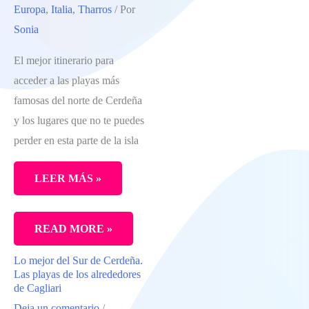
Europa
,
Italia
,
Tharros
/ Por
GASTOS
Sonia
DE
UN
El mejor itinerario para
VIAJE
acceder a las playas más
A
famosas del norte de Cerdeña
SICILIA
y los lugares que no te puedes
DE
perder en esta parte de la isla
12
DÍAS
LEER MÁS »
LA
READ MORE »
MEJOR
Lo mejor del Sur de Cerdeña.
RUTA
Las playas de los alrededores
POR
de Cagliari
Deja un comentario
/
EL