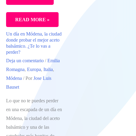
LO
READ MORE »
MEJOR
Un día en Módena, la ciudad
DE
donde probar el mejor aceto
PARMA,
balsámico. ¿Te lo vas a
perder?
LA
Deja un comentario
/
Emilia
MEJOR
Romagna
,
Europa
,
Italia
,
GASTRONOMÍA
Módena
/ Por
Jose Luis
DE
Bauset
ITALIA.
SITIOS
Lo que no te puedes perder
QUE
en una escapada de un día en
VISITAR
Módena, la ciudad del aceto
Y
balsámico y una de las
DÓNDE
catedrales más bonitas de