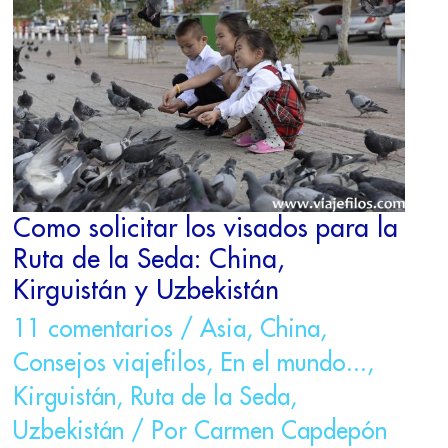
LOS
VISADOS
PARA
LA
RUTA
DE
LA
SEDA:
CHINA,
KIRGUISTÁN
Como solicitar los visados para la
Y
Ruta de la Seda: China,
UZBEKISTÁN
Kirguistán y Uzbekistán
11 comentarios
/
Asia
,
China
,
Consejos viajefilos
,
En el mundo...
,
Kirguistán
,
Ruta de la Seda
,
Uzbekistán
/ Por
Carmen Capdepón