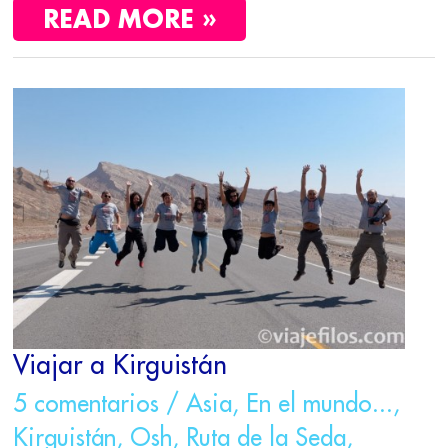
READ MORE »
VIAJAR
A
KIRGUISTÁN
Viajar a Kirguistán
5 comentarios
/
Asia
,
En el mundo...
,
Kirguistán
,
Osh
,
Ruta de la Seda
,