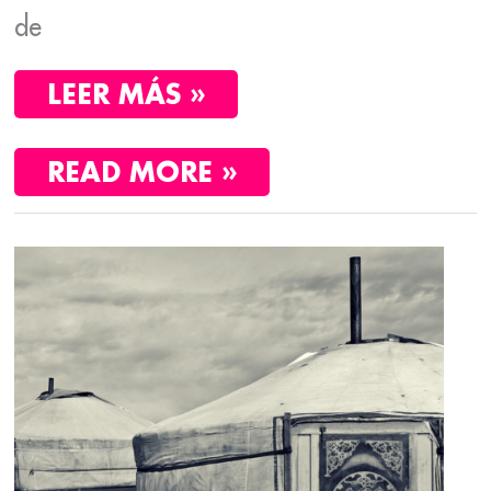
de
LEER MÁS »
READ MORE »
ASIA
DE
IDA
Y
VUELTA