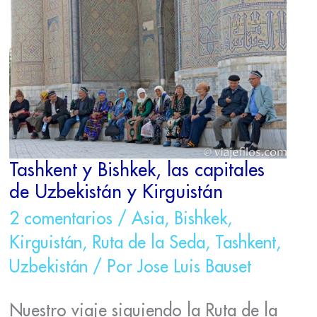
BISHKEK,
LAS
CAPITALES
DE
UZBEKISTÁN
Y
KIRGUISTÁN
Tashkent y Bishkek, las capitales
de Uzbekistán y Kirguistán
2 comentarios
/
Asia
,
Bishkek
,
Kirguistán
,
Ruta de la Seda
,
Tashkent
,
Uzbekistán
/ Por
Jose Luis Bauset
Nuestro viaje siguiendo la Ruta de la