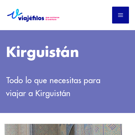
Ir
al
contenido
Kirguistán
Todo lo que necesitas para
viajar a Kirguistán
TASHKENT
Y