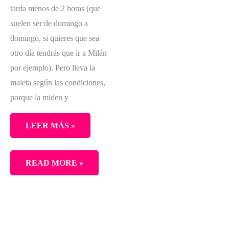
tarda menos de 2 horas (que
suelen ser de domingo a
domingo, si quieres que sea
otro día tendrás que ir a Milán
por ejemplo). Pero lleva la
maleta según las condiciones,
porque la miden y
LEER MÁS »
LO
READ MORE »
MEJOR
DE
BOLONIA
Y