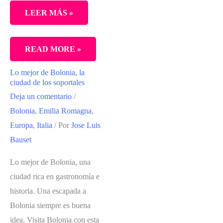
LEER MÁS »
LA
READ MORE »
MEJOR
Lo mejor de Bolonia, la
RUTA
ciudad de los soportales
PARA
Deja un comentario
/
NO
Bolonia
,
Emilia Romagna
,
PERDERTE
Europa
,
Italia
/ Por
Jose Luis
NADA
Bauset
EN
Lo mejor de Bolonia, una
UNA
ciudad rica en gastronomía e
ESCAPADA
historia. Una escapada a
A
Bolonia siempre es buena
EMILIA
idea. Visita Bolonia con esta
ROMAGNA