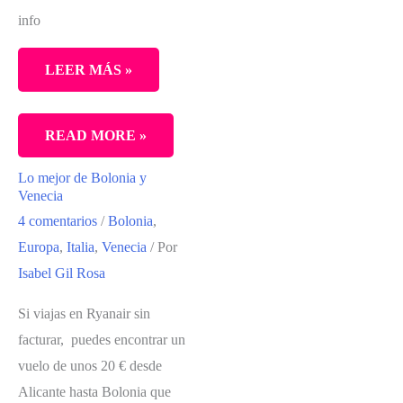
info
LEER MÁS »
LO
READ MORE »
MEJOR
Lo mejor de Bolonia y
DE
Venecia
BOLONIA,
4 comentarios
/
Bolonia
,
LA
Europa
,
Italia
,
Venecia
/ Por
CIUDAD
Isabel Gil Rosa
DE
Si viajas en Ryanair sin
LOS
facturar, puedes encontrar un
SOPORTALES
vuelo de unos 20 € desde
Alicante hasta Bolonia que