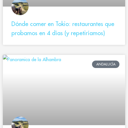
Dónde comer en Tokio: restaurantes que
probamos en 4 días (y repetiríamos)
ANDALUCÍA