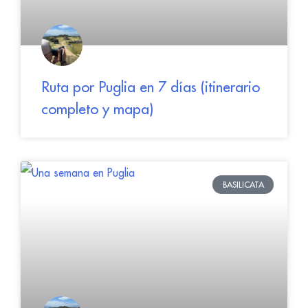
Ruta por Puglia en 7 días (itinerario
completo y mapa)
BASILICATA