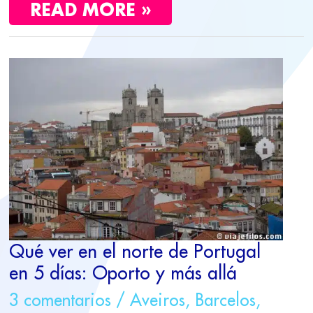
READ MORE »
QUÉ
VER
EN
EL
NORTE
DE
PORTUGAL
EN
5
DÍAS:
OPORTO
Y
Qué ver en el norte de Portugal
MÁS
en 5 días: Oporto y más allá
ALLÁ
3 comentarios
/
Aveiros
,
Barcelos
,