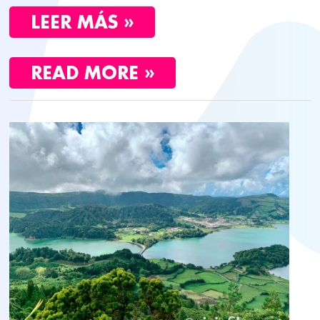
LEER MÁS »
READ MORE »
CUÁNTO
CUESTA
VIAJAR
A
AZORES