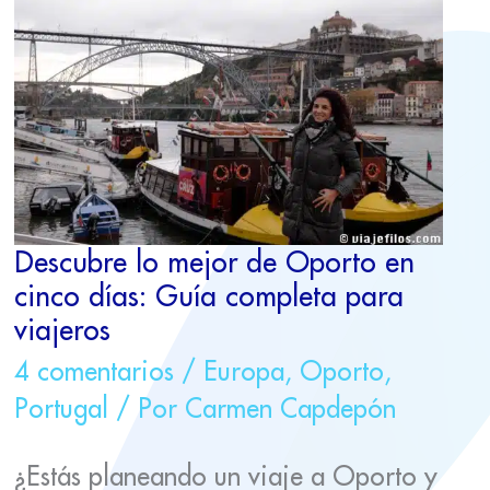
MEJOR
DE
OPORTO
EN
CINCO
DÍAS:
GUÍA
COMPLETA
PARA
VIAJEROS
Descubre lo mejor de Oporto en
cinco días: Guía completa para
viajeros
4 comentarios
/
Europa
,
Oporto
,
Portugal
/ Por
Carmen Capdepón
¿Estás planeando un viaje a Oporto y