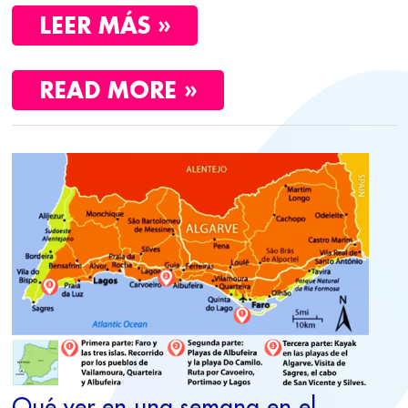
LEER MÁS »
READ MORE »
QUÉ
VER
EN
UNA
SEMANA
EN
EL
ALGARVE
DE
PORTUGAL.
ITINERARIO
CON
Qué ver en una semana en el