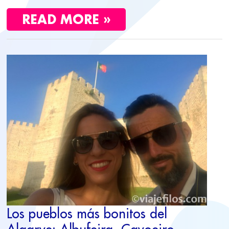
READ MORE »
LOS
PUEBLOS
MÁS
BONITOS
DEL
ALGARVE:
ALBUFEIRA,
CAVOEIRO,
PORTIMAO
Y
LAGOS
Los pueblos más bonitos del