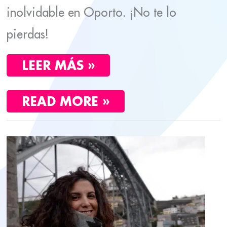
inolvidable en Oporto. ¡No te lo
pierdas!
LEER MÁS »
READ MORE »
CUÁNTO
CUESTA
UNA
ESCAPADA
A
OPORTO.
PRESUPUESTO
DE