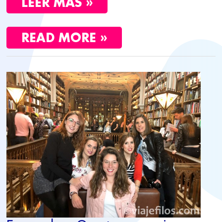
LEER MÁS »
READ MORE »
ESCAPADA
A
OPORTO
CON
AMIGAS:
UNA
EXPERIENCIA
ÚNICA