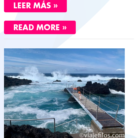
LEER MÁS »
READ MORE »
CUATRO
DÍAS
EN
TERCEIRA,
AZORES