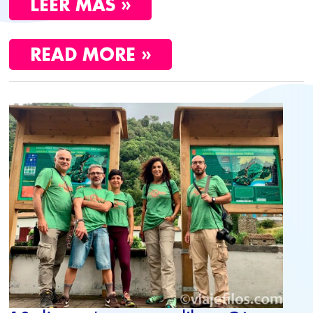
LEER MÁS »
READ MORE »
10
DÍAS
A
AZORES
POR
LIBRE.
CÓMO
ORGANIZARLO