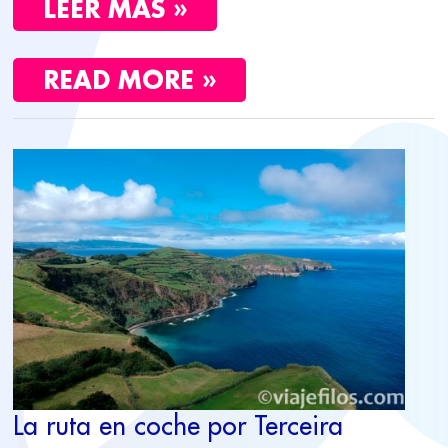
LEER MÁS »
READ MORE »
LA
RUTA
EN
COCHE
POR
TERCEIRA
La ruta en coche por Terceira