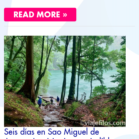
READ MORE »
SEIS
DÍAS
EN
SAO
MIGUEL
DE
AZORES.
LA
VISITA
IMPRESCINDIBLE
DEL
ARCHIPIÉLAGO
Seis días en Sao Miguel de