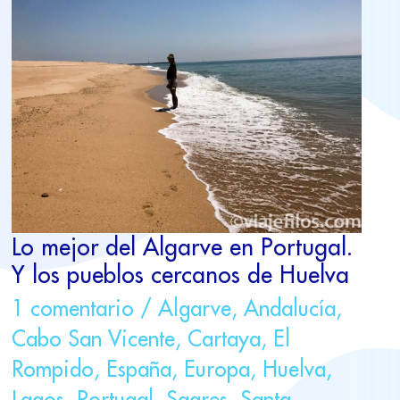
MEJOR
DEL
ALGARVE
EN
PORTUGAL.
Y
LOS
PUEBLOS
CERCANOS
DE
HUELVA
Lo mejor del Algarve en Portugal.
Y los pueblos cercanos de Huelva
1 comentario
/
Algarve
,
Andalucía
,
Cabo San Vicente
,
Cartaya
,
El
Rompido
,
España
,
Europa
,
Huelva
,
Lagos
,
Portugal
,
Sagres
,
Santa