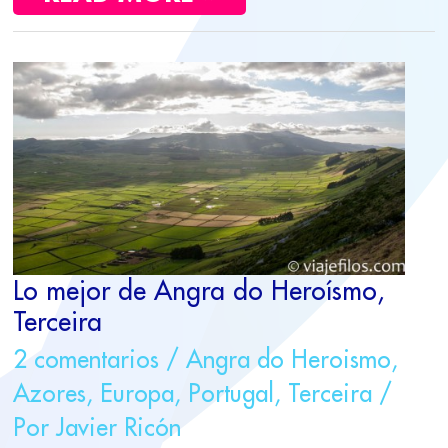
LO
MEJOR
DE
ANGRA
DO
HEROÍSMO,
TERCEIRA
Lo mejor de Angra do Heroísmo,
Terceira
2 comentarios
/
Angra do Heroismo
,
Azores
,
Europa
,
Portugal
,
Terceira
/
Por
Javier Ricón