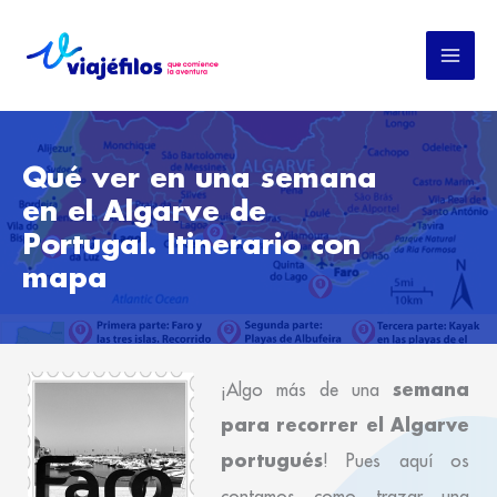
Ir
al
contenido
Qué ver en una semana
en el Algarve de
Portugal. Itinerario con
mapa
semana
¡Algo más de una
para recorrer el Algarve
portugués
! Pues aquí os
contamos como trazar una