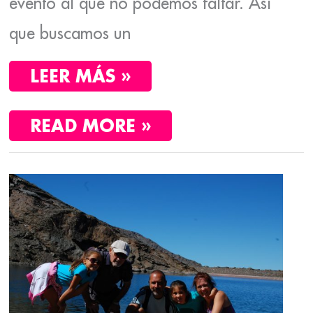
evento al que no podemos faltar. Así
que buscamos un
LEER MÁS »
READ MORE »
GRANADA
CON
NIÑOS.
DOS
DÍAS
EN
LA
CIUDAD