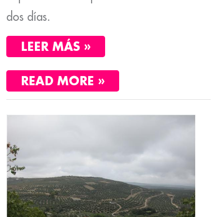
dos días.
LEER MÁS »
READ MORE »
QUÉ
VER
EN
ÚBEDA.
DÓNDE
ALOJARSE
Y
COMER.
PATRIMONIO