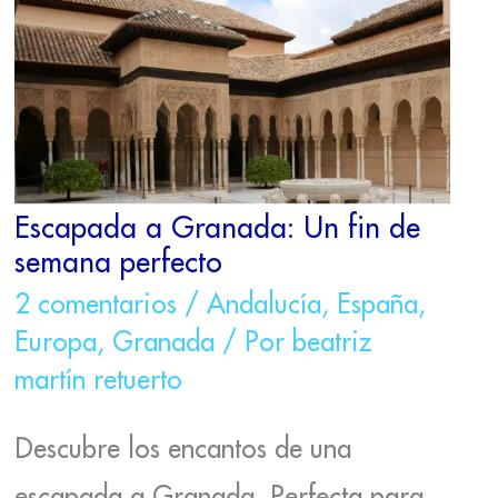
GRANADA:
UN
FIN
DE
SEMANA
PERFECTO
Escapada a Granada: Un fin de
semana perfecto
2 comentarios
/
Andalucía
,
España
,
Europa
,
Granada
/ Por
beatriz
martín retuerto
Descubre los encantos de una
escapada a Granada. Perfecta para