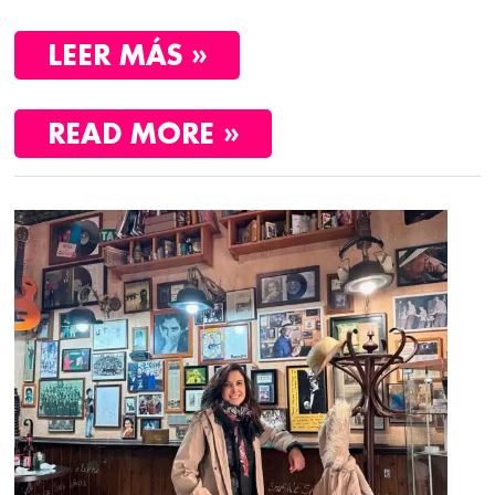
LEER MÁS »
READ MORE »
GUÍA
COMPLETA
PARA
UN
FIN
DE
SEMANA
EN
JAÉN:
ÚBEDA,
BAEZA