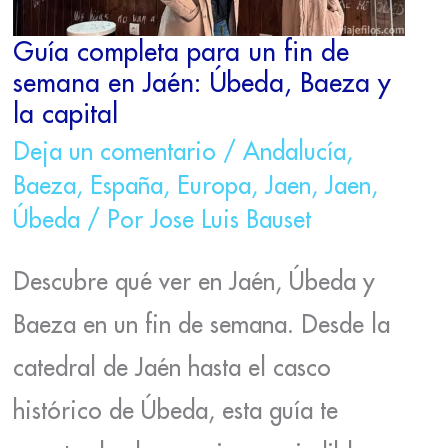
Y
LA
Guía completa para un fin de
CAPITAL
semana en Jaén: Úbeda, Baeza y
la capital
Deja un comentario
/
Andalucía
,
Baeza
,
España
,
Europa
,
Jaen
,
Jaen
,
Úbeda
/ Por
Jose Luis Bauset
Descubre qué ver en Jaén, Úbeda y
Baeza en un fin de semana. Desde la
catedral de Jaén hasta el casco
histórico de Úbeda, esta guía te