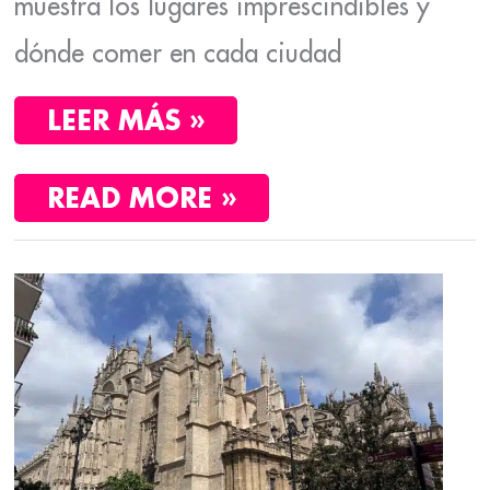
muestra los lugares imprescindibles y
dónde comer en cada ciudad
LEER MÁS »
READ MORE »
QUÉ
VER
EN
SEVILLA.
EL
FIN
DE
SEMANA