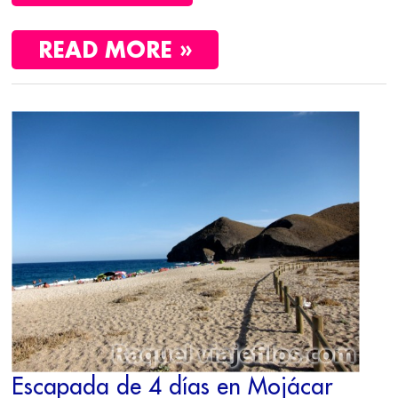
READ MORE »
ESCAPADA
DE
4
DÍAS
EN
MOJÁCAR
Escapada de 4 días en Mojácar