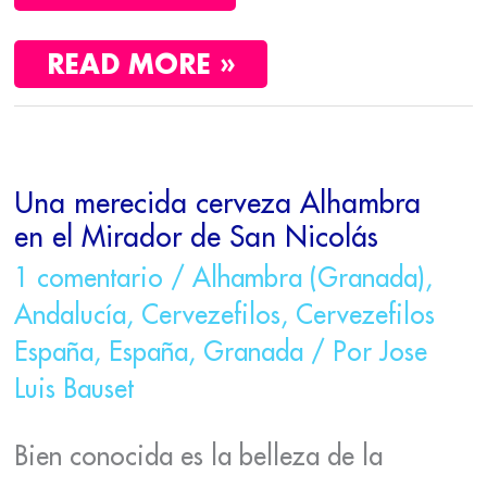
READ MORE »
UNA
MERECIDA
Una merecida cerveza Alhambra
CERVEZA
ALHAMBRA
en el Mirador de San Nicolás
EN
1 comentario
/
Alhambra (Granada)
,
EL
MIRADOR
Andalucía
,
Cervezefilos
,
Cervezefilos
DE
España
,
España
,
Granada
/ Por
Jose
SAN
NICOLÁS
Luis Bauset
Bien conocida es la belleza de la