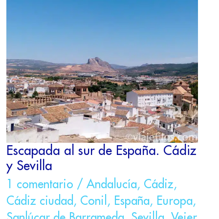
ESCAPADA
AL
SUR
DE
ESPAÑA.
CÁDIZ
Y
SEVILLA
Escapada al sur de España. Cádiz
y Sevilla
1 comentario
/
Andalucía
,
Cádiz
,
Cádiz ciudad
,
Conil
,
España
,
Europa
,
Sanlúcar de Barrameda
,
Sevilla
,
Vejer