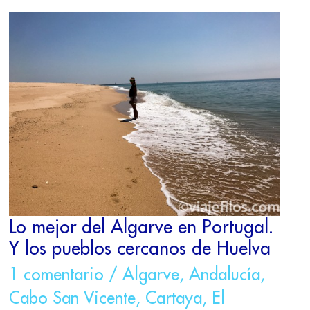
LO
MEJOR
DEL
ALGARVE
EN
PORTUGAL.
Y
LOS
PUEBLOS
CERCANOS
DE
HUELVA
Lo mejor del Algarve en Portugal.
Y los pueblos cercanos de Huelva
1 comentario
/
Algarve
,
Andalucía
,
Cabo San Vicente
,
Cartaya
,
El