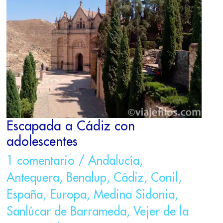
CÁDIZ
CON
ADOLESCENTES
Escapada a Cádiz con
adolescentes
1 comentario
/
Andalucía
,
Antequera
,
Benalup
,
Cádiz
,
Conil
,
España
,
Europa
,
Medina Sidonia
,
Sanlúcar de Barrameda
,
Vejer de la