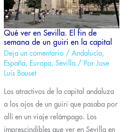
DE
UN
GUIRI
EN
LA
Qué ver en Sevilla. El fin de
CAPITAL
semana de un guiri en la capital
Deja un comentario
/
Andalucía
,
España
,
Europa
,
Sevilla
/ Por
Jose
Luis Bauset
Los atractivos de la capital andaluza
a los ojos de un guiri que pasaba por
allí en un viaje relámpago. Los
imprescindibles que ver en Sevilla en