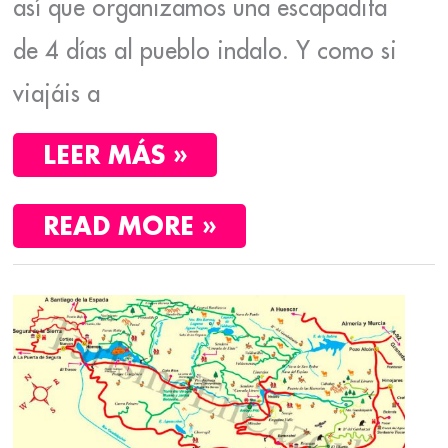
así que organizamos una escapadita
de 4 días al pueblo indalo. Y como si
viajáis a
LEER MÁS »
READ MORE »
CONOCER
LA
MEDITERRÁNEA
SIERRA
DE
SEGURA