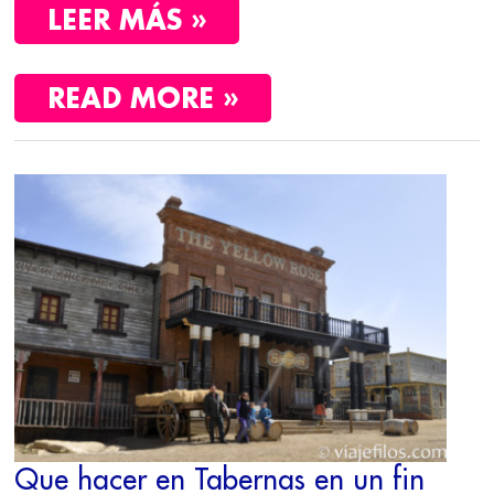
LEER MÁS »
READ MORE »
QUE
HACER
EN
TABERNAS
EN
UN
FIN
DE
SEMANA
Que hacer en Tabernas en un fin