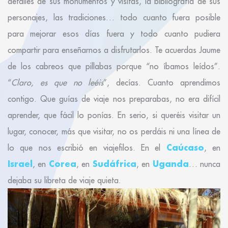
detalles de sus monumentos y visitas, la bibliografía de sus
personajes, las tradiciones… todo cuanto fuera posible
para mejorar esos días fuera y todo cuanto pudiera
compartir para enseñarnos a disfrutarlos. Te acuerdas Jaume
de los cabreos que pillabas porque “no íbamos leídos”.
“
Claro, es que no leéis
”, decías. Cuanto aprendimos
contigo. Que guías de viaje nos preparabas, no era difícil
aprender, que fácil lo ponías. En serio, si queréis visitar un
lugar, conocer, más que visitar, no os perdáis ni una línea de
Caúcaso
lo que nos escribió en viajefilos. En el
, en
Israel
Corea
Sudáfrica
Uganda
, en
, en
, en
… nunca
dejaba su libreta de viaje quieta.