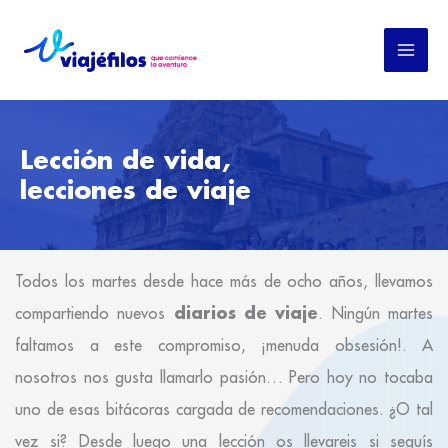
Ir
al
contenido
Lección de vida,
lecciones de viaje
Todos los martes desde hace más de ocho años, llevamos
diarios de viaje
compartiendo nuevos
. Ningún martes
faltamos a este compromiso, ¡menuda obsesión!. A
nosotros nos gusta llamarlo pasión… Pero hoy no tocaba
uno de esas bitácoras cargada de recomendaciones. ¿O tal
vez si? Desde luego una lección os llevareis si seguís