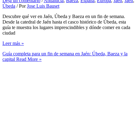
Deja un comentario
/
Andalucía
,
Baeza
,
España
,
Europa
,
Jaen
,
Jaen
,
Úbeda
/ Por
Jose Luis Bauset
Descubre qué ver en Jaén, Úbeda y Baeza en un fin de semana.
Desde la catedral de Jaén hasta el casco histórico de Úbeda, esta
guía te muestra los lugares imprescindibles y dónde comer en cada
ciudad
Leer más »
Guía completa para un fin de semana en Jaén: Úbeda, Baeza y la
capital
Read More »