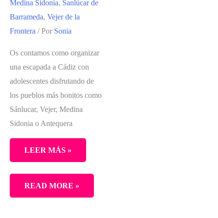
Medina Sidonia
,
Sanlúcar de
Barrameda
,
Vejer de la
Frontera
/ Por
Sonia
Os contamos como organizar
una escapada a Cádiz con
adolescentes disfrutando de
los pueblos más bonitos como
Sánlucar, Vejer, Medina
Sidonia o Antequera
LEER MÁS »
ESCAPADA
READ MORE »
A
CÁDIZ