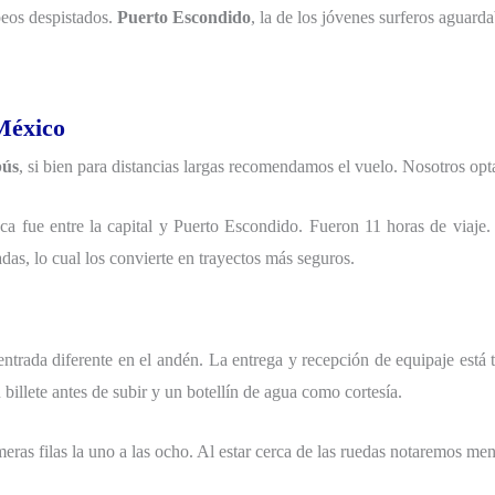
peos despistados.
Puerto Escondido
, la de los jóvenes surferos aguar
México
bús
, si bien para distancias largas recomendamos el vuelo. Nosotros op
ca fue entre la capital y Puerto Escondido. Fueron 11 horas de viaj
das, lo cual los convierte en trayectos más seguros.
ntrada diferente en el andén. La entrega y recepción de equipaje está 
illete antes de subir y un botellín de agua como cortesía.
ras filas la uno a las ocho. Al estar cerca de las ruedas notaremos meno