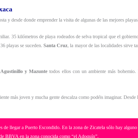
axaca
costa y desde donde emprender la visita de algunas de las mejores playa
familiar. 35 kilómetros de playa rodeados de selva tropical que el gobier
 36 playas se suceden.
Santa Cruz
, la mayor de las localidades sirve 
 Agustinillo y Mazunte
todos ellos con un ambiente más bohemio. 
mbiente más joven y mucha gente descalza como podéis imaginar. Desde l
tes de llegar a Puerto Escondido. En la zona de Zicatela sólo hay algu
os de BBVA en la zona conocida como “el Adoquín”.