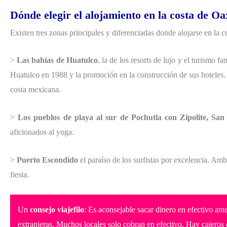
Dónde elegir el alojamiento en la costa de O
Existen tres zonas principales y diferenciadas donde alojarse en la 
>
Las bahías de Huatulco
, la de los resorts de lujo y el turismo 
Huatulco en 1988 y la promoción en la construcción de sus hoteles.
costa mexicana.
>
Los pueblos de playa al sur de Pochutla con Zipolite, San
aficionados al yoga.
>
Puerto Escondido
el paraíso de los surfistas por excelencia. A
fiesta.
Un
consejo viajefilo
: Es aconsejable sacar dinero en efectivo an
extranjeras. Muchos locales solo cobran en efectivo. Hay cajer