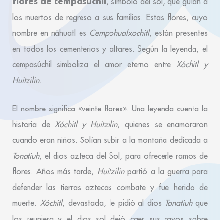
flores de cempasúchil
, símbolo del sol, que guían a
los muertos de regreso a sus familias. Estas flores, cuyo
nombre en náhuatl es
Cempohualxochitl
, están presentes
en todos los cementerios y altares. Según la leyenda, el
cempasúchil simboliza el amor eterno entre
Xóchitl y
Huitzilin
.
El nombre significa «veinte flores». Una leyenda cuenta la
historia de
Xóchitl y Huitzilin
, quienes se enamoraron
cuando eran niños. Solían subir a la montaña dedicada a
Tonatiuh
, el dios azteca del Sol, para ofrecerle ramos de
flores. Años más tarde,
Huitzilin
partió a la guerra para
defender las tierras aztecas combate y fue herido de
muerte.
Xóchitl
, devastada, le pidió al dios
Tonatiuh
que
los reuniera y el dios sol dejó caer sus rayos sobre