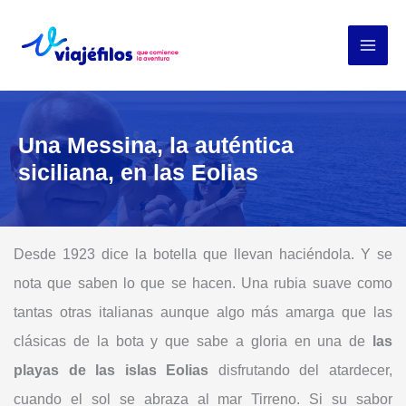
Ir
al
contenido
Una Messina, la auténtica
siciliana, en las Eolias
Desde 1923 dice la botella que llevan haciéndola. Y se
nota que saben lo que se hacen. Una rubia suave como
tantas otras italianas aunque algo más amarga que las
clásicas de la bota y que sabe a gloria en una de
las
playas de las islas Eolias
disfrutando del atardecer,
cuando el sol se abraza al mar Tirreno. Si su sabor