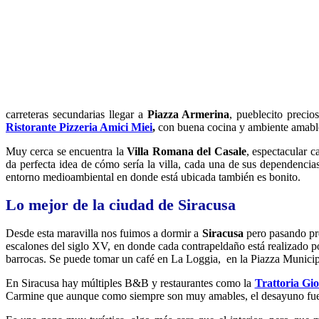
carreteras secundarias llegar a
Piazza Armerina
, pueblecito preci
Ristorante Pizzeria Amici Miei
,
con buena cocina y ambiente amable
Muy cerca se encuentra la
Villa Romana del Casale
, espectacular 
da perfecta idea de cómo sería la villa, cada una de sus dependenci
entorno medioambiental en donde está ubicada también es bonito.
Lo mejor de la ciudad de Siracusa
Desde esta maravilla nos fuimos a dormir a
Siracusa
pero pasando p
escalones del siglo XV, en donde cada contrapeldaño está realizado po
barrocas. Se puede tomar un café en La Loggia, en la Piazza Munici
En Siracusa hay múltiples B&B y restaurantes como la
Trattoria Gi
Carmine que aunque como siempre son muy amables, el desayuno fue d