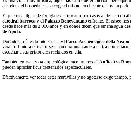
Es una zona muy turística, algo más cara que el interior pero que 
alejados del hospedaje si se coge el mismo en el centro. Hay un parki
El puerto antiguo de Ortigia esta formado por casas antiguas en ca
catedral barroca y el Palazzo Beneventano
enfrente. El paseo nos 
desde hace más de 2.000 años y en donde dicen que emana agua desde
de Apolo
.
Durante el día es bonito visitar
El Parco Archeologico della Neapol
verano. Junto a el teatro se encuentra una cantera caliza con catac
escuchar a sus prisioneros recluidos en ella.
También en esta zona arqueológica encontramos el
Anfiteatro Ro
pueden apreciar ficus centenarios espectaculares.
Efectivamente ver todas estas maravillas y no agotarse exige tiempo