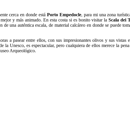
mente cerca en donde está
Porto Empedocle
, para mi una zona turíst
 mejor y más animado. En esta costa si es bonito visitar la
Scala dei 
gen de una auténtica escala, de material calcáreo en donde se puede to
horas a pasear entre ellos, con sus impresionantes olivos y sus vistas
de la Unesco, es espectacular, pero cualquiera de ellos merece la pen
l Museo Arqueológico.