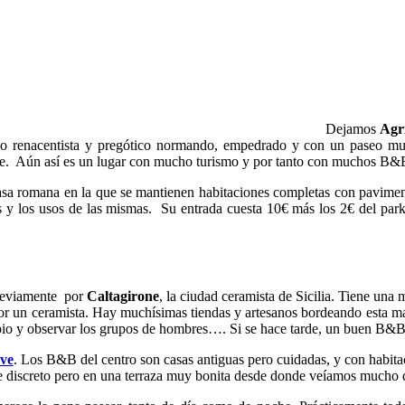
Dejamos
Agr
oso renacentista y pregótico normando, empedrado y con un paseo mu
. Aún así es un lugar con mucho turismo y por tanto con muchos B&B
casa romana en la que se mantienen habitaciones completas con pavime
as y los usos de las mismas. Su entrada cuesta 10€ más los 2€ del park
reviamente por
Caltagirone
, la ciudad ceramista de Sicilia. Tiene una 
r un ceramista. Hay muchísimas tiendas y artesanos bordeando esta mara
pio y observar los grupos de hombres…. Si se hace tarde, un buen B&
ove
. Los B&B del centro son casas antiguas pero cuidadas, y con habit
iscreto pero en una terraza muy bonita desde donde veíamos mucho de