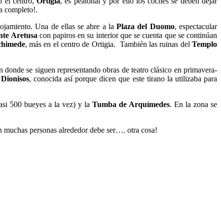
o el centro,
Ortigia
, es peatonal y por ello los coches se deben dejar
a completo!.
ojamiento. Una de ellas se abre a la
Plaza del Duomo
, espectacular
nte Aretusa
con papiros en su interior que se cuenta que se continúan
chimede
, más en el centro de Ortigia. También las ruinas del
Templo
en donde se siguen representando obras de teatro clásico en primavera-
 Dionisos
, conocida así porque dicen que este tirano la utilizaba para
asi 500 bueyes a la vez) y la
Tumba de Arquímedes
. En la zona se
n muchas personas alrededor debe ser…. otra cosa!