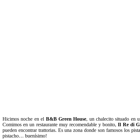
Hicimos noche en el
B&B Green House
, un chalecito situado en 
Comimos en un restaurante muy recomendable y bonito,
Il Re di G
pueden encontrar trattorias. Es una zona donde son famosos los pist
pistacho… buenísimo!