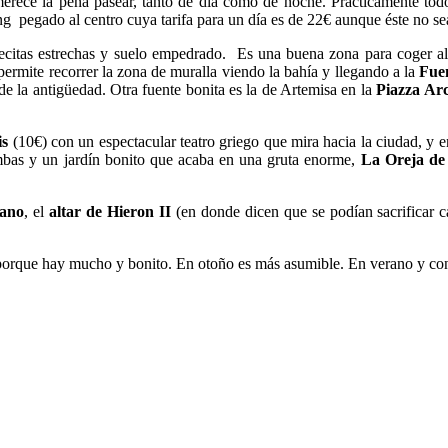
merece la pena pasear, tanto de día como de noche. Prácticamente tod
ng pegado al centro cuya tarifa para un día es de 22€ aunque éste no se
llecitas estrechas y suelo empedrado. Es una buena zona para coger al
permite recorrer la zona de muralla viendo la bahía y llegando a la
Fue
 la antigüedad. Otra fuente bonita es la de Artemisa en la
Piazza Ar
is
(10€) con un espectacular teatro griego que mira hacia la ciudad, y 
umbas y un jardín bonito que acaba en una gruta enorme,
La Oreja de
mano
, el
altar de Hieron II
(en donde dicen que se podían sacrificar c
, porque hay mucho y bonito. En otoño es más asumible. En verano y co