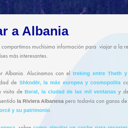
ar a Albania
, compartimos muchísima información para viajar a la r
íses más interesantes.
or Albania. Alucinamos con el
treking entre Theth 
iudad de
co
Shkodër, la más europea y cosmopolita
a visita de
y d
Berat, la ciudad de las mil ventanas
 sentido
pero todavía con ganas de
la Riviera Albanesa
.
orcë y su patrimonio
, sobre
banesa
como alquilar un coche para recorrer