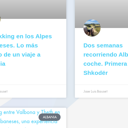
ekking en los Alpes
eses. Lo más
Dos semanas
o de un viaje a
recorriendo Al
ia
coche. Primera
Shkodër
auset
Jose Luis Bauset
ALBANIA