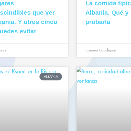
gares
La comida típi
scindibles que ver
Albania. Qué y
bania. Y otros cinco
probarla
uedes evitar
auset
Carmen Capdepón
ALBANIA