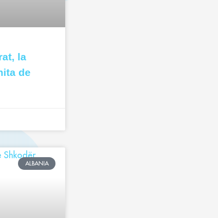
at, la
ita de
ALBANIA