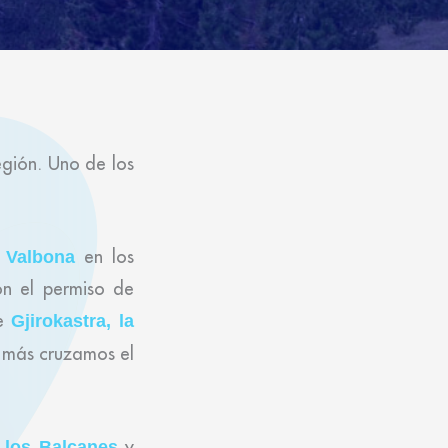
egión. Uno de los
en los
y Valbona
n el permiso de
e
Gjirokastra, la
 más cruzamos el
y
 los Balcanes