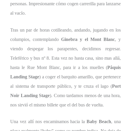
personas. Impresionante cómo cogen carrerilla para lanzarse
al vacío.
Tras un par de horas cotilleando, andando, jugando en los
columpios, contemplando
Ginebra y el Mont Blanc
, y
viendo despegar los parapentes, decidimos regresar.
Teleférico y bus nº 8. Esta vez no hasta casa, sino mas allá,
hasta le Rue Mont Blanc, para ir a los muelles (
Pâquis
Landing Stage
) a coger el barquito amarillo, que pertenece
al sistema de transporte público, y te cruza el lago (
Port
Noir Landing Stage
). Como tardamos menos de una hora,
nos sirvió el mismo billete que el del bus de vuelta.
Una vez allí nos encaminamos hacia la
Baby Beach
, una
playa realmente “baby” como su nombre indica. No deja de