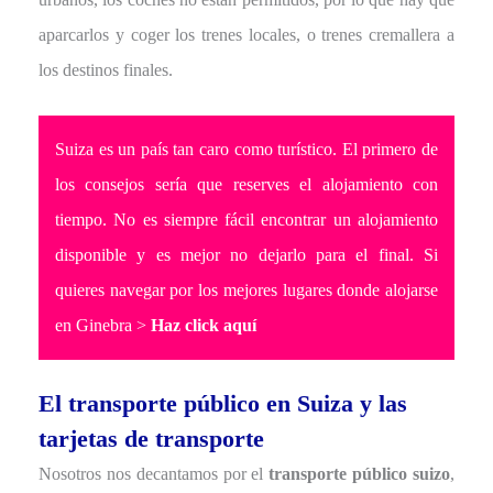
aparcarlos y coger los trenes locales, o trenes cremallera a
los destinos finales.
Suiza es un país tan caro como turístico. El primero de
los consejos sería que reserves el alojamiento con
tiempo. No es siempre fácil encontrar un alojamiento
disponible y es mejor no dejarlo para el final. Si
quieres navegar por los mejores lugares donde alojarse
en Ginebra >
Haz click aquí
El transporte público en Suiza y las
tarjetas de transporte
Nosotros nos decantamos por el
transporte público suizo
,