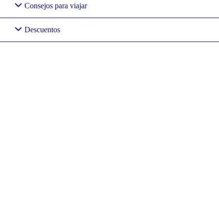
Consejos para viajar
Descuentos
Suiza con niños.
Qué ver en
Ginebra y
Gruyeres