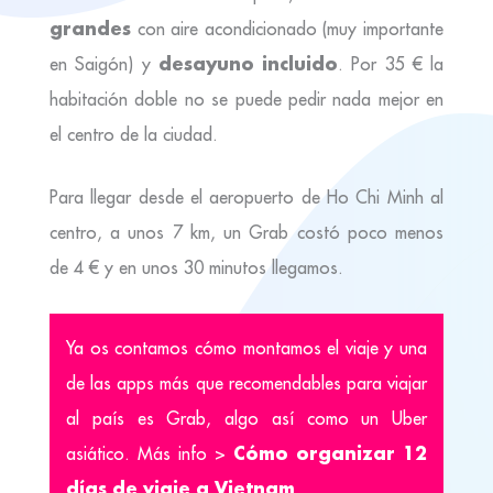
grandes
con aire acondicionado (muy importante
desayuno incluido
en Saigón) y
. Por 35 € la
habitación doble no se puede pedir nada mejor en
el centro de la ciudad.
Para llegar desde el aeropuerto de Ho Chi Minh al
centro, a unos 7 km, un Grab costó poco menos
de 4 € y en unos 30 minutos llegamos.
Ya os contamos cómo montamos el viaje y una
de las apps más que recomendables para viajar
al país es Grab, algo así como un Uber
Cómo organizar 12
asiático. Más info >
días de viaje a Vietnam