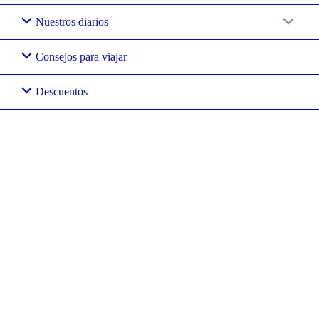
Nuestros diarios
Consejos para viajar
Descuentos
Tres días en
Budapest. Las
visitas
imprescindibles en