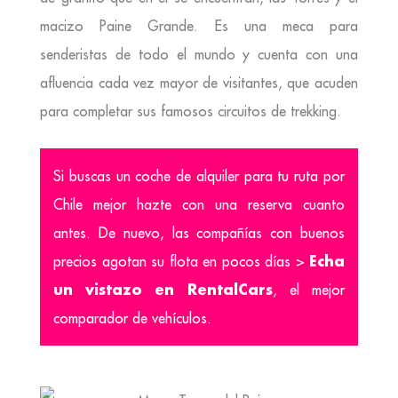
macizo Paine Grande. Es una meca para
senderistas de todo el mundo y cuenta con una
afluencia cada vez mayor de visitantes, que acuden
para completar sus famosos circuitos de trekking.
Si buscas un coche de alquiler para tu ruta por
Chile mejor hazte con una reserva cuanto
antes. De nuevo, las compañías con buenos
Echa
precios agotan su flota en pocos días >
un vistazo en RentalCars
, el mejor
comparador de vehículos.