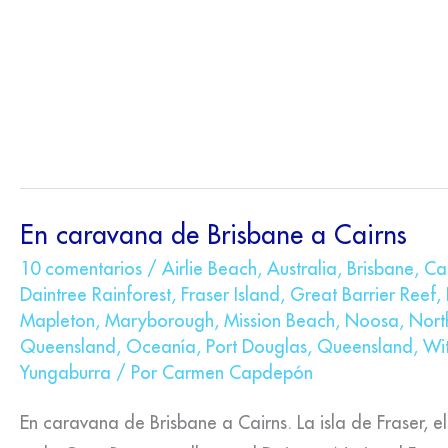
EN
En caravana de Brisbane a Cairns
CARAVANA
DE
10 comentarios
/
Airlie Beach
,
Australia
,
Brisbane
,
Ca
BRISBANE
Daintree Rainforest
,
Fraser Island
,
Great Barrier Reef
,
A
CAIRNS
Mapleton
,
Maryborough
,
Mission Beach
,
Noosa
,
Nort
Queensland
,
Oceanía
,
Port Douglas
,
Queensland
,
Wit
Yungaburra
/ Por
Carmen Capdepón
En caravana de Brisbane a Cairns. La isla de Fraser, e