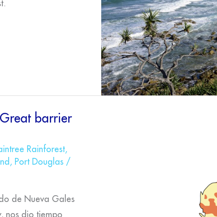
t.
Great barrier
intree Rainforest
,
and
,
Port Douglas
/
ado de Nueva Gales
, nos dio tiempo