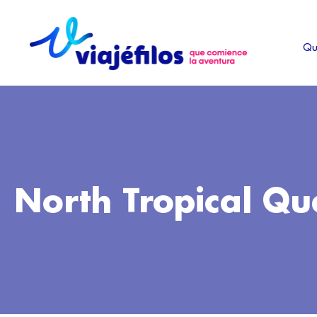
Ir
al
Qu
contenido
North Tropical Q