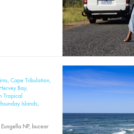
irns
,
Cape Tribulation
,
Hervey Bay
,
h Tropical
hsunday Islands
,
l Eungella NP, bucear