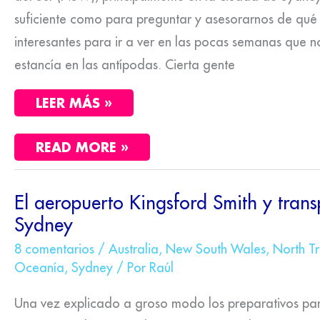
suficiente como para preguntar y asesorarnos de qué s
interesantes para ir a ver en las pocas semanas que
estancía en las antípodas. Cierta gente
LEER MÁS »
READ MORE »
EL
El aeropuerto Kingsford Smith y trans
AEROPUERTO
Sydney
KINGSFORD
SMITH
Y
8 comentarios
/
Australia
,
New South Wales
,
North T
TRANSPORTE
Oceanía
,
Sydney
/ Por
Raúl
EN
SYDNEY
Una vez explicado a groso modo los preparativos par