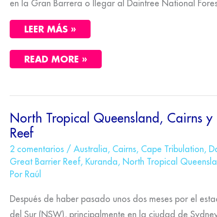
en la Gran Barrera o llegar al Daintree National Fores
LEER MÁS »
READ MORE »
NORTH
North Tropical Queensland, Cairns y 
TROPICAL
Reef
QUEENSLAND,
CAIRNS
Y
2 comentarios
/
Australia
,
Cairns
,
Cape Tribulation
,
Da
GREAT
Great Barrier Reef
,
Kuranda
,
North Tropical Queensl
BARRIER
Por
Raúl
REEF
Después de haber pasado unos dos meses por el est
del Sur (NSW), principalmente en la ciudad de Sydney