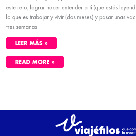
este reto, lograr hacer entender a ti (que estás leye
lo que es trabajar y vivir (dos meses) y pasar unas va
tres semanas
LEER MÁS »
READ MORE »