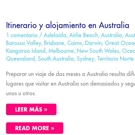
ITINERARIO
Itinerario y alojamiento en Australia
Y
ALOJAMIENTO
1 comentario
/
Adelaida
,
Airlie Beach
,
Australia
,
Aus
EN
Barossa Valley
,
Brisbane
,
Cairns
,
Darwin
,
Great Ocea
AUSTRALIA
Kangaroo Island
,
Melbourne
,
New South Wales
,
Ocea
Queensland
,
South Australia
,
Sydney
,
Territorio Norte
Preparar un viaje de dos meses a Australia resulta difíc
lugares que visitar en Australia son demasiados y seg
unos u otros.
LEER MÁS »
READ MORE »