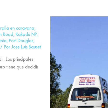
tralia en caravana
,
n Road
,
Kakadú NP
,
nía
,
Port Douglas
,
/ Por
Jose Luis Bauset
il. Los principales
uro tiene que decidir