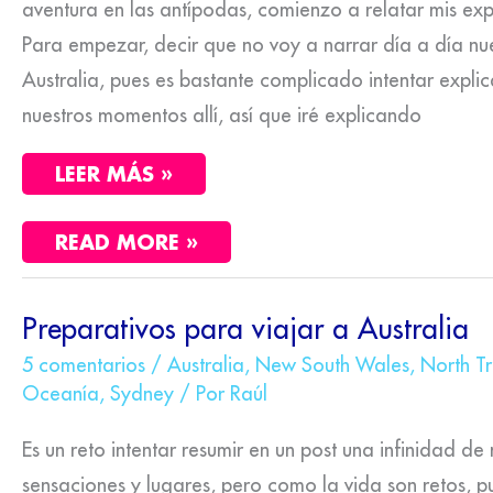
aventura en las antípodas, comienzo a relatar mis expe
Para empezar, decir que no voy a narrar día a día nu
Australia, pues es bastante complicado intentar expli
nuestros momentos allí, así que iré explicando
LEER MÁS »
READ MORE »
PREPARATIVOS
Preparativos para viajar a Australia
PARA
VIAJAR
5 comentarios
/
Australia
,
New South Wales
,
North T
A
Oceanía
,
Sydney
/ Por
Raúl
AUSTRALIA
Es un reto intentar resumir en un post una infinidad d
sensaciones y lugares, pero como la vida son retos, p