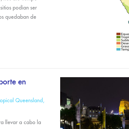
itios podían ser
 nos quedaban de
porte en
ropical Queensland
,
a llevar a cabo la