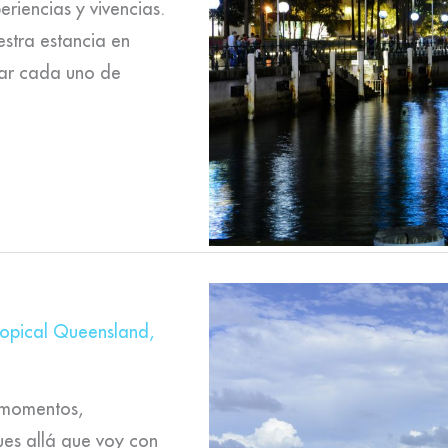
riencias y vivencias.
estra estancia en
car cada uno de
ropical Queensland
,
e momentos,
ues allá que voy con