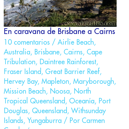
En caravana de Brisbane a Cairns
10 comentarios
/
Airlie Beach
,
Australia
,
Brisbane
,
Cairns
,
Cape
Tribulation
,
Daintree Rainforest
,
Fraser Island
,
Great Barrier Reef
,
Hervey Bay
,
Mapleton
,
Maryborough
,
Mission Beach
,
Noosa
,
North
Tropical Queensland
,
Oceanía
,
Port
Douglas
,
Queensland
,
Withsunday
Islands
,
Yungaburra
/ Por
Carmen