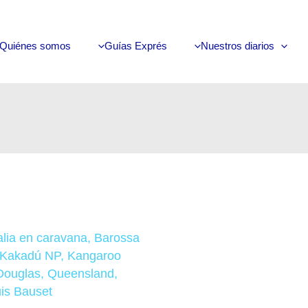
Quiénes somos
Guías Exprés
Nuestros diarios
alia en caravana
,
Barossa
Kakadú NP
,
Kangaroo
Douglas
,
Queensland
,
is Bauset