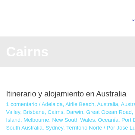
Ir
al
contenido
Cairns
ITINERARIO
Itinerario y alojamiento en Australia
Y
ALOJAMIENTO
1 comentario
/
Adelaida
,
Airlie Beach
,
Australia
,
Austr
EN
Valley
,
Brisbane
,
Cairns
,
Darwin
,
Great Ocean Road
,
AUSTRALIA
Island
,
Melbourne
,
New South Wales
,
Oceanía
,
Port 
South Australia
,
Sydney
,
Territorio Norte
/ Por
Jose Lu