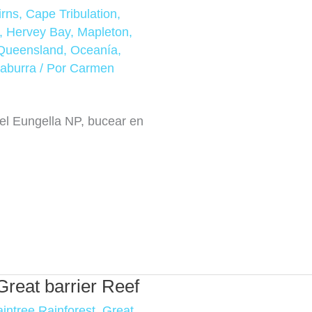
irns
,
Cape Tribulation
,
,
Hervey Bay
,
Mapleton
,
 Queensland
,
Oceanía
,
aburra
/ Por
Carmen
 el Eungella NP, bucear en
Great barrier Reef
intree Rainforest
,
Great