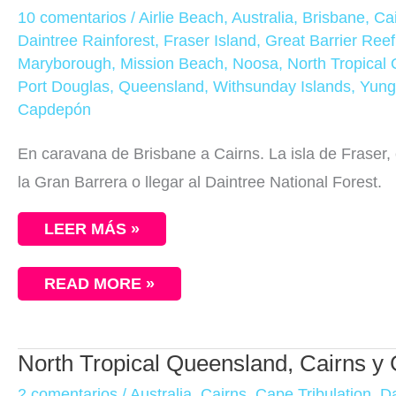
DE
10 comentarios
/
Airlie Beach
,
Australia
,
Brisbane
,
Ca
BRISBANE
Daintree Rainforest
,
Fraser Island
,
Great Barrier Reef
A
CAIRNS
Maryborough
,
Mission Beach
,
Noosa
,
North Tropical
Port Douglas
,
Queensland
,
Withsunday Islands
,
Yung
Capdepón
En caravana de Brisbane a Cairns. La isla de Fraser,
la Gran Barrera o llegar al Daintree National Forest.
LEER MÁS »
READ MORE »
NORTH
North Tropical Queensland, Cairns y 
TROPICAL
QUEENSLAND,
2 comentarios
/
Australia
,
Cairns
,
Cape Tribulation
,
Da