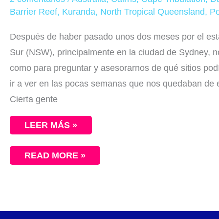
CAIRNS
Barrier Reef
,
Kuranda
,
North Tropical Queensland
,
Po
Y
GREAT
BARRIER
Después de haber pasado unos dos meses por el est
REEF
Sur (NSW), principalmente en la ciudad de Sydney, no
como para preguntar y asesorarnos de qué sitios podí
ir a ver en las pocas semanas que nos quedaban de e
Cierta gente
LEER MÁS »
READ MORE »