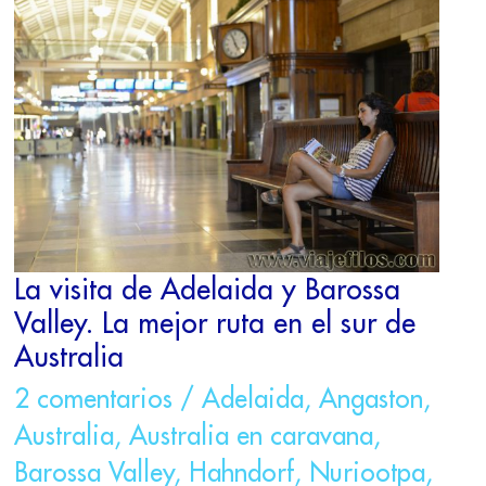
LA
VISITA
DE
ADELAIDA
Y
BAROSSA
VALLEY.
LA
MEJOR
RUTA
EN
EL
La visita de Adelaida y Barossa
SUR
Valley. La mejor ruta en el sur de
DE
Australia
AUSTRALIA
2 comentarios
/
Adelaida
,
Angaston
,
Australia
,
Australia en caravana
,
Barossa Valley
,
Hahndorf
,
Nuriootpa
,