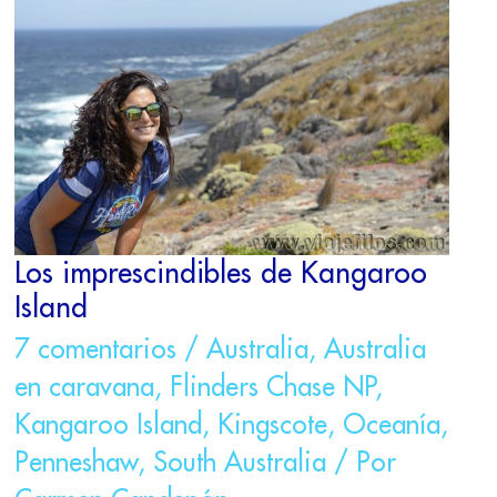
IMPRESCINDIBLES
DE
KANGAROO
ISLAND
Los imprescindibles de Kangaroo
Island
7 comentarios
/
Australia
,
Australia
en caravana
,
Flinders Chase NP
,
Kangaroo Island
,
Kingscote
,
Oceanía
,
Penneshaw
,
South Australia
/ Por