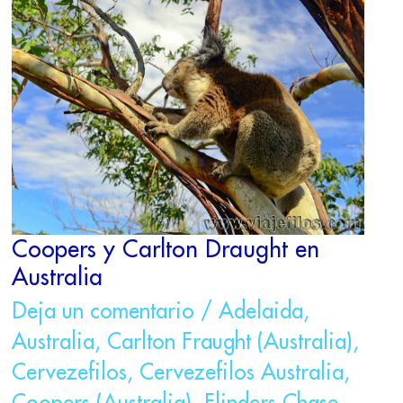
COOPERS
Y
CARLTON
DRAUGHT
EN
AUSTRALIA
Coopers y Carlton Draught en
Australia
Deja un comentario
/
Adelaida
,
Australia
,
Carlton Fraught (Australia)
,
Cervezefilos
,
Cervezefilos Australia
,
Coopers (Australia)
,
Flinders Chase