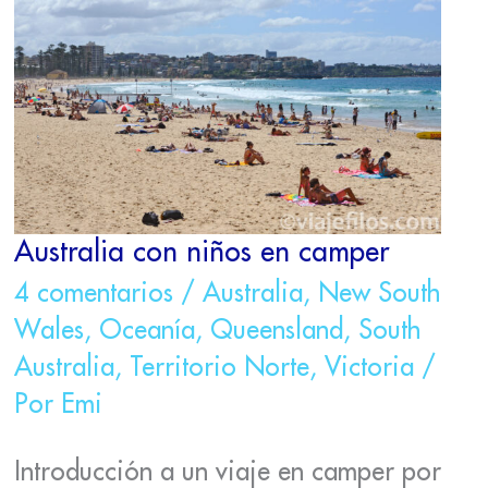
NIÑOS
EN
CAMPER
Australia con niños en camper
4 comentarios
/
Australia
,
New South
Wales
,
Oceanía
,
Queensland
,
South
Australia
,
Territorio Norte
,
Victoria
/
Por
Emi
Introducción a un viaje en camper por