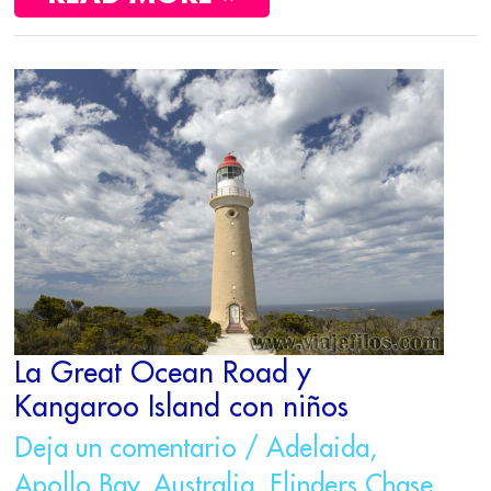
LA
GREAT
OCEAN
ROAD
Y
KANGAROO
ISLAND
CON
NIÑOS
La Great Ocean Road y
Kangaroo Island con niños
Deja un comentario
/
Adelaida
,
Apollo Bay
,
Australia
,
Flinders Chase