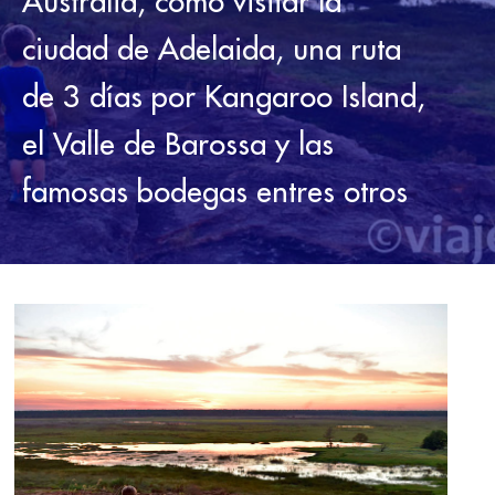
Australia, como visitar la
ciudad de Adelaida, una ruta
de 3 días por Kangaroo Island,
el Valle de Barossa y las
famosas bodegas entres otros
EL
TERRITORIO
NORTE
DE
AUSTRALIA
CON
NIÑOS