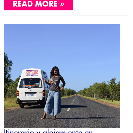
READ MORE »
ITINERARIO
Y
ALOJAMIENTO
EN
AUSTRALIA
Itinerario y alojamiento en