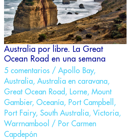
OCEAN
ROAD
EN
UNA
SEMANA
Australia por libre. La Great
Ocean Road en una semana
5 comentarios
/
Apollo Bay
,
Australia
,
Australia en caravana
,
Great Ocean Road
,
Lorne
,
Mount
Gambier
,
Oceanía
,
Port Campbell
,
Port Fairy
,
South Australia
,
Victoria
,
Warrnambool
/ Por
Carmen
Capdepón