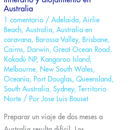
Australia
1 comentario
/
Adelaida
,
Airlie
Beach
,
Australia
,
Australia en
caravana
,
Barossa Valley
,
Brisbane
,
Cairns
,
Darwin
,
Great Ocean Road
,
Kakadú NP
,
Kangaroo Island
,
Melbourne
,
New South Wales
,
Oceanía
,
Port Douglas
,
Queensland
,
South Australia
,
Sydney
,
Territorio
Norte
/ Por
Jose Luis Bauset
Preparar un viaje de dos meses a
Australia resulta difícil. Los