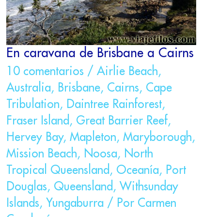
En caravana de Brisbane a Cairns
10 comentarios
/
Airlie Beach
,
Australia
,
Brisbane
,
Cairns
,
Cape
Tribulation
,
Daintree Rainforest
,
Fraser Island
,
Great Barrier Reef
,
Hervey Bay
,
Mapleton
,
Maryborough
,
Mission Beach
,
Noosa
,
North
Tropical Queensland
,
Oceanía
,
Port
Douglas
,
Queensland
,
Withsunday
Islands
,
Yungaburra
/ Por
Carmen