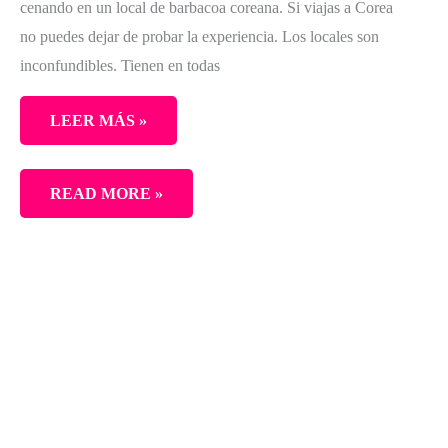
cenando en un local de barbacoa coreana. Si viajas a Corea
no puedes dejar de probar la experiencia. Los locales son
inconfundibles. Tienen en todas
LEER MÁS »
UNA
READ MORE »
HITE
EN
UNA
BARBACOA
COREANA