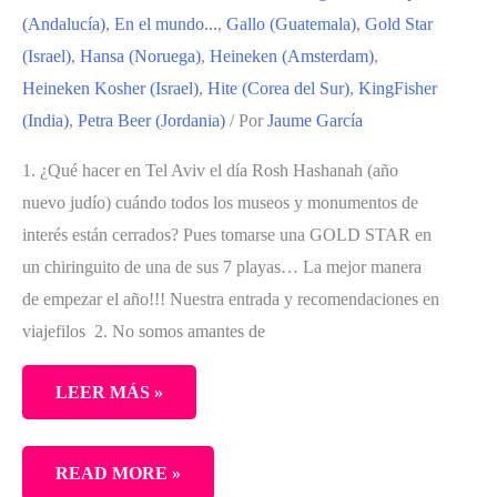
(Andalucía)
,
En el mundo...
,
Gallo (Guatemala)
,
Gold Star
(Israel)
,
Hansa (Noruega)
,
Heineken (Amsterdam)
,
Heineken Kosher (Israel)
,
Hite (Corea del Sur)
,
KingFisher
(India)
,
Petra Beer (Jordania)
/ Por
Jaume García
1. ¿Qué hacer en Tel Aviv el día Rosh Hashanah (año
nuevo judío) cuándo todos los museos y monumentos de
interés están cerrados? Pues tomarse una GOLD STAR en
un chiringuito de una de sus 7 playas… La mejor manera
de empezar el año!!! Nuestra entrada y recomendaciones en
viajefilos 2. No somos amantes de
LEER MÁS »
JAUME
READ MORE »