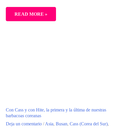
9
READ MORE »
CERVEZAS
DE
ALTURA
EN
ASIA
Con Cass y con Hite, la primera y la última de nuestras
barbacoas coreanas
Deja un comentario
/
Asia
,
Busan
,
Cass (Corea del Sur)
,