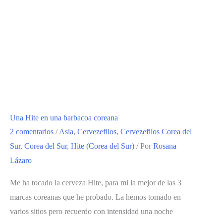
HITE,
LA
PRIMERA
Y
LA
ÚLTIMA
DE
NUESTRAS
Una Hite en una barbacoa coreana
BARBACOAS
2 comentarios
/
Asia
,
Cervezefilos
,
Cervezefilos Corea del
COREANAS
Sur
,
Corea del Sur
,
Hite (Corea del Sur)
/ Por
Rosana
Lázaro
Me ha tocado la cerveza Hite, para mi la mejor de las 3
marcas coreanas que he probado. La hemos tomado en
varios sitios pero recuerdo con intensidad una noche