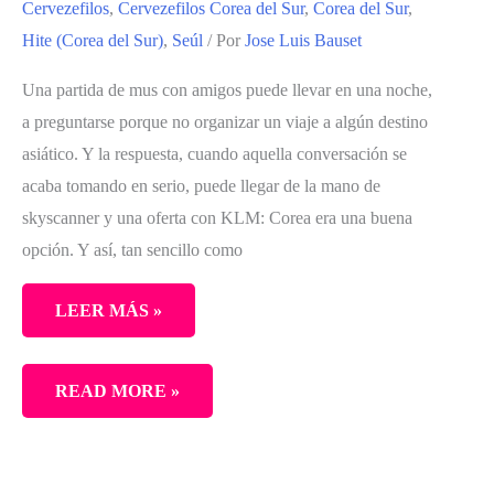
Cervezefilos
,
Cervezefilos Corea del Sur
,
Corea del Sur
,
Hite (Corea del Sur)
,
Seúl
/ Por
Jose Luis Bauset
Una partida de mus con amigos puede llevar en una noche,
a preguntarse porque no organizar un viaje a algún destino
asiático. Y la respuesta, cuando aquella conversación se
acaba tomando en serio, puede llegar de la mano de
skyscanner y una oferta con KLM: Corea era una buena
opción. Y así, tan sencillo como
LEER MÁS »
CON
READ MORE »
CASS
Y
CON