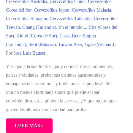
Cervezefilos Australia
,
Cervezefilos China
,
Cervezefilos
Corea del Sur
,
Cervezefilos Japon
,
Cervezefilos Malasia
,
Cervezefilos Singapur
,
Cervezefilos Tailandia
,
Cervezefilos
Taiwan
,
Chang (Tailandia)
,
En el mundo...
,
Hite (Corea del
Sur)
,
Kloud (Corea de Sur)
,
Lhasa Beer
,
Singha
(Tailandia)
,
Skol (Malasia)
,
Taiwan Beer
,
Tiger (Vietnam)
/
Por
Jose Luis Bauset
Y es que a la suerte de viajar y conocer otros continentes,
países y ciudades, probar sus distintas gastronomías y
empaparse de sus culturas y tradiciones, se puede añadir
otra no menos afortunada suerte que puede acabar
convirtiéndose en… afición: la cerveza. ¿Y que mejor lugar
que en las alturas de una ciudad para probar
LEER MÁS »