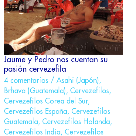
SU
PASIÓN
CERVEZEFILA
Jaume y Pedro nos cuentan su
pasión cervezefila
4 comentarios
/
Asahi (Japón)
,
Brhava (Guatemala)
,
Cervezefilos
,
Cervezefilos Corea del Sur
,
Cervezefilos España
,
Cervezefilos
Guatemala
,
Cervezefilos Holanda
,
Cervezefilos India
,
Cervezefilos