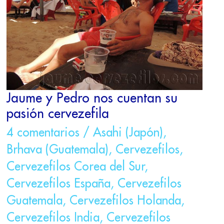
SU
PASIÓN
CERVEZEFILA
Jaume y Pedro nos cuentan su
pasión cervezefila
4 comentarios
/
Asahi (Japón)
,
Brhava (Guatemala)
,
Cervezefilos
,
Cervezefilos Corea del Sur
,
Cervezefilos España
,
Cervezefilos
Guatemala
,
Cervezefilos Holanda
,
Cervezefilos India
,
Cervezefilos