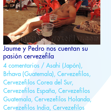
SU
PASIÓN
CERVEZEFILA
Jaume y Pedro nos cuentan su
pasión cervezefila
4 comentarios
/
Asahi (Japón)
,
Brhava (Guatemala)
,
Cervezefilos
,
Cervezefilos Corea del Sur
,
Cervezefilos España
,
Cervezefilos
Guatemala
,
Cervezefilos Holanda
,
Cervezefilos India
,
Cervezefilos