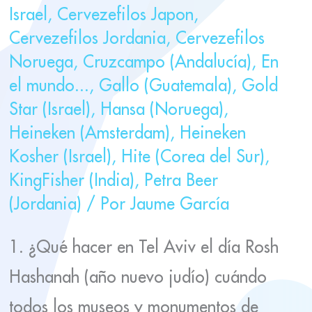
Israel
,
Cervezefilos Japon
,
Cervezefilos Jordania
,
Cervezefilos
Noruega
,
Cruzcampo (Andalucía)
,
En
el mundo...
,
Gallo (Guatemala)
,
Gold
Star (Israel)
,
Hansa (Noruega)
,
Heineken (Amsterdam)
,
Heineken
Kosher (Israel)
,
Hite (Corea del Sur)
,
KingFisher (India)
,
Petra Beer
(Jordania)
/ Por
Jaume García
1. ¿Qué hacer en Tel Aviv el día Rosh
Hashanah (año nuevo judío) cuándo
todos los museos y monumentos de