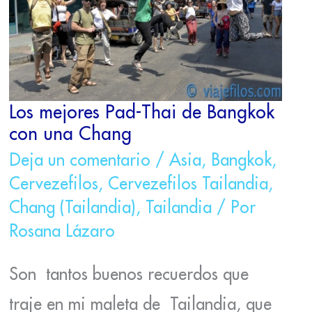
BANGKOK
CON
UNA
CHANG
Los mejores Pad-Thai de Bangkok
con una Chang
Deja un comentario
/
Asia
,
Bangkok
,
Cervezefilos
,
Cervezefilos Tailandia
,
Chang (Tailandia)
,
Tailandia
/ Por
Rosana Lázaro
Son tantos buenos recuerdos que
traje en mi maleta de Tailandia, que