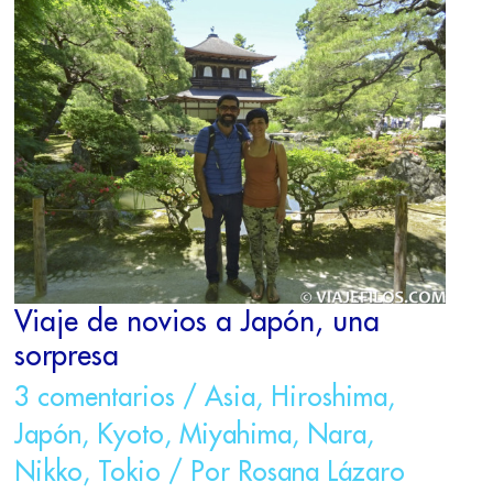
DE
NOVIOS
A
JAPÓN,
UNA
SORPRESA
Viaje de novios a Japón, una
sorpresa
3 comentarios
/
Asia
,
Hiroshima
,
Japón
,
Kyoto
,
Miyahima
,
Nara
,
Nikko
,
Tokio
/ Por
Rosana Lázaro