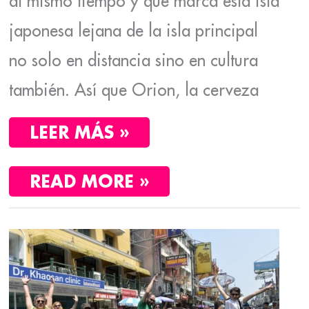
al mismo tiempo y que marca esta isla
japonesa lejana de la isla principal
no solo en distancia sino en cultura
también. Así que Orion, la cerveza
LEER MÁS »
READ MORE »
LOS
MEJORES
PAD-
THAI
DE