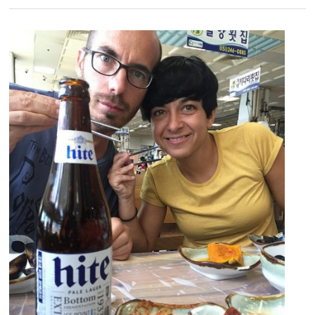
UNA
HITE
EN
UNA
BARBACOA
COREANA