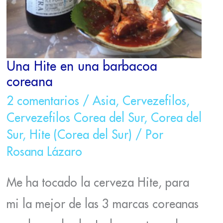
Una Hite en una barbacoa
coreana
2 comentarios
/
Asia
,
Cervezefilos
,
Cervezefilos Corea del Sur
,
Corea del
Sur
,
Hite (Corea del Sur)
/ Por
Rosana Lázaro
Me ha tocado la cerveza Hite, para
mi la mejor de las 3 marcas coreanas