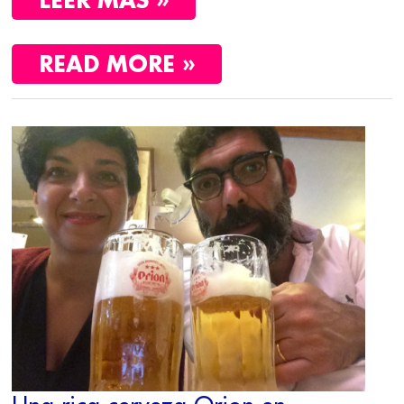
READ MORE »
UNA
RICA
CERVEZA
ORION
EN
OKINAWA…