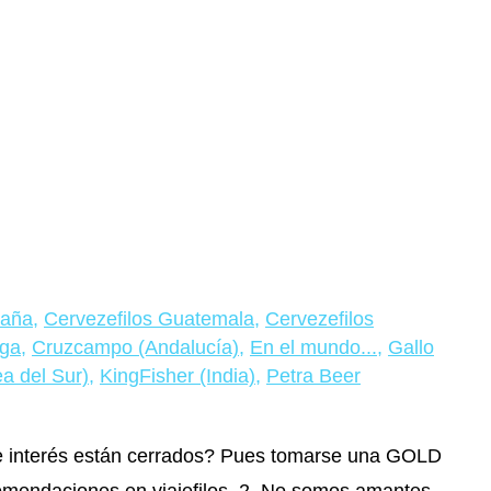
paña
,
Cervezefilos Guatemala
,
Cervezefilos
ega
,
Cruzcampo (Andalucía)
,
En el mundo...
,
Gallo
ea del Sur)
,
KingFisher (India)
,
Petra Beer
e interés están cerrados? Pues tomarse una GOLD
comendaciones en viajefilos 2. No somos amantes