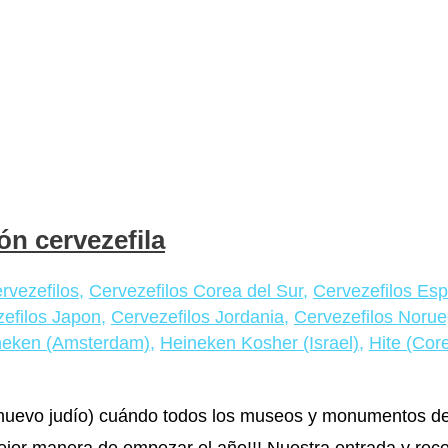
n cervezefila
rvezefilos
,
Cervezefilos Corea del Sur
,
Cervezefilos Es
efilos Japon
,
Cervezefilos Jordania
,
Cervezefilos Noru
neken (Amsterdam)
,
Heineken Kosher (Israel)
,
Hite (Cor
 nuevo judío) cuándo todos los museos y monumentos d
ejor manera de empezar el año!!! Nuestra entrada y re