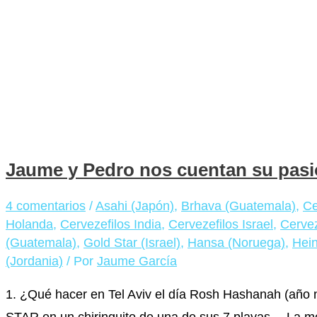
Jaume y Pedro nos cuentan su pasió
4 comentarios
/
Asahi (Japón)
,
Brhava (Guatemala)
,
Ce
Holanda
,
Cervezefilos India
,
Cervezefilos Israel
,
Cervez
(Guatemala)
,
Gold Star (Israel)
,
Hansa (Noruega)
,
Hei
(Jordania)
/ Por
Jaume García
1. ¿Qué hacer en Tel Aviv el día Rosh Hashanah (año
STAR en un chiringuito de una de sus 7 playas… La m