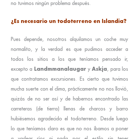
no tuvimos ningún problema después.
¿Es necesario un todoterreno en Islandia?
Pues depende, nosotros alquilamos un coche muy
normalito, y la verdad es que pudimos acceder a
todos los sitios a los que teníamos pensado ir,
Landmmanalaugar
Askja
excepto a
y
, para los
que contratamos excursiones. Es cierto que tuvimos
mucha suerte con el clima, prácticamente no nos llovió,
quizás de no ser así y de habernos encontrado las
carreteras (de tierra) llenas de charcos y barro
hubiésemos agradecido el todoterreno. Desde luego
lo que teníamos claro es que no nos íbamos a poner
a vadear ríos ni nada por el estilo sin tener