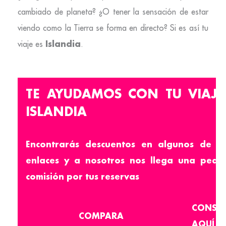
cambiado de planeta? ¿O tener la sensación de estar
viendo como la Tierra se forma en directo? Si es así tu
Islandia
viaje es
.
TE AYUDAMOS CON TU VIAJE
ISLANDIA
Encontrarás descuentos en algunos de es
enlaces y a nosotros nos llega una pequ
comisión por tus reservas
CONSI
COMPARA
AQUÍ