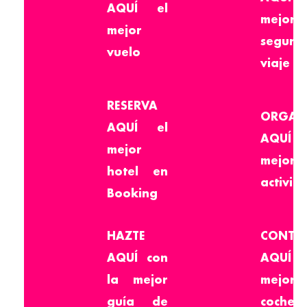
AQUÍ
el
mejor
mejor
seguro
vuelo
viaje
RESERVA
ORGAN
AQUÍ
el
AQUÍ
mejor
mejor
hotel en
activid
Booking
HAZTE
CONTR
AQUÍ
con
AQUÍ
la mejor
mejor
guía de
coche