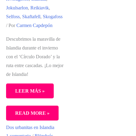
Jokulsarlon
,
Reikiavik
,
Selfoss
,
Skaftafell
,
Skogafoss
/ Por
Carmen Capdepón
Descubrimos la maravilla de
Islandia durante el invierno
con el ‘Círculo Dorado’ y la
ruta entre cascadas. ¡Lo mejor
de Islandia!
LEER MÁS »
LO
READ MORE »
MEJOR
Dos urbanitas en Islandia
DE
1 comentario
/
Blönduós
,