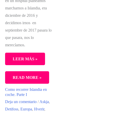
en un hospital planeamos
marcharnos a Islandia, era
diciembre de 2016 y
decidimos irnos en
septiembre de 2017 pasara lo
que pasara, nos lo
merecíamos.
LEER MÁS »
DOS
READ MORE »
URBANITAS
Como recorrer Islandia en
EN
coche. Parte I
ISLANDIA
Deja un comentario
/
Askja
,
Detifoss
,
Europa
,
Hverir
,