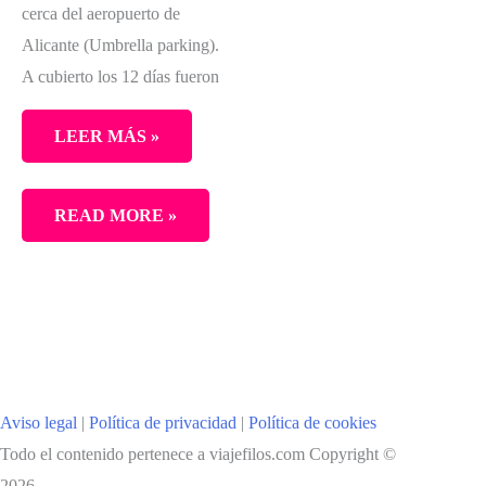
cerca del aeropuerto de
Alicante (Umbrella parking).
A cubierto los 12 días fueron
LEER MÁS »
COMO
READ MORE »
RECORRER
ISLANDIA
EN
COCHE.
PARTE
I
Aviso legal
|
Política de privacidad
|
Política de cookies
Todo el contenido pertenece a viajefilos.com Copyright ©
2026