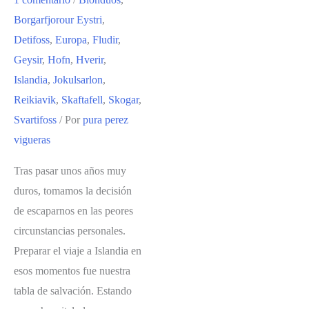
ISLANDIA:
Borgarfjorour Eystri
,
EL
Detifoss
,
Europa
,
Fludir
,
PARQUE
Geysir
,
Hofn
,
Hverir
,
NACIONAL
Islandia
,
Jokulsarlon
,
DE
Reikiavik
,
Skaftafell
,
Skogar
,
VATNAJÖKULL
Svartifoss
/ Por
pura perez
Y
vigueras
LOS
ALREDEDORES
Tras pasar unos años muy
duros, tomamos la decisión
de escaparnos en las peores
circunstancias personales.
Preparar el viaje a Islandia en
esos momentos fue nuestra
tabla de salvación. Estando