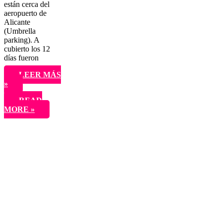
están cerca del
aeropuerto de
Alicante
(Umbrella
parking). A
cubierto los 12
días fueron
LEER MÁS
»
COMO
READ
RECORRER
MORE »
ISLANDIA
EN
COCHE.
PARTE
I