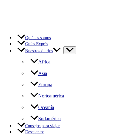
Ir
al
contenido
Quiénes somos
Guías Exprés
Nuestros diarios
África
Asia
Europa
Norteamérica
Oceanía
Sudamérica
Consejos para viajar
Descuentos