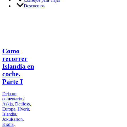
Consejos para viajar
Descuentos
Vik
Como
recorrer
Islandia en
coche.
Parte I
Deja un
comentario
/
Askja
,
Detifoss
,
Europa
,
Hverir
,
Islandia
,
Jokulsarlon
,
Krafla
,