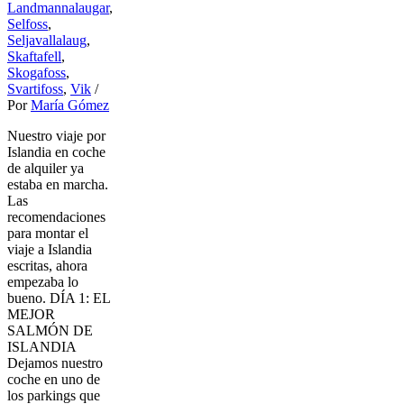
Landmannalaugar
,
Selfoss
,
Seljavallalaug
,
Skaftafell
,
Skogafoss
,
Svartifoss
,
Vik
/
Por
María Gómez
Nuestro viaje por
Islandia en coche
de alquiler ya
estaba en marcha.
Las
recomendaciones
para montar el
viaje a Islandia
escritas, ahora
empezaba lo
bueno. DÍA 1: EL
MEJOR
SALMÓN DE
ISLANDIA
Dejamos nuestro
coche en uno de
los parkings que