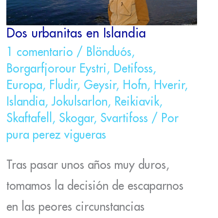
Dos urbanitas en Islandia
1 comentario
/
Blönduós
,
Borgarfjorour Eystri
,
Detifoss
,
Europa
,
Fludir
,
Geysir
,
Hofn
,
Hverir
,
Islandia
,
Jokulsarlon
,
Reikiavik
,
Skaftafell
,
Skogar
,
Svartifoss
/ Por
pura perez vigueras
Tras pasar unos años muy duros,
tomamos la decisión de escaparnos
en las peores circunstancias