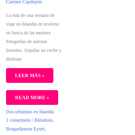
Carmen Capdepón
La ruta de una semana de
viaje en Islandia en invierno
en busca de las mejores
fotografías de auroras
boreales. Alquilar un coche y
disfrutar
LEER MÁS »
UNA
READ MORE »
SEMANA
Dos urbanitas en Islandia
EN
1 comentario
/
Blönduós
,
EL
Borgarfjorour Eystri
,
SUR