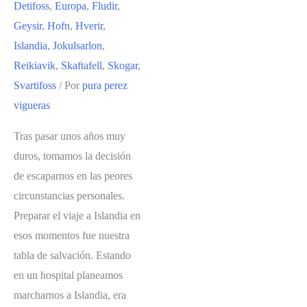
Detifoss
,
Europa
,
Fludir
,
DE
Geysir
,
Hofn
,
Hverir
,
ISLANDIA.
Islandia
,
Jokulsarlon
,
DE
Reikiavik
,
Skaftafell
,
Skogar
,
REIKIAVIK
Svartifoss
/ Por
pura perez
A
vigueras
VIK
Tras pasar unos años muy
duros, tomamos la decisión
de escaparnos en las peores
circunstancias personales.
Preparar el viaje a Islandia en
esos momentos fue nuestra
tabla de salvación. Estando
en un hospital planeamos
marcharnos a Islandia, era