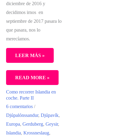
diciembre de 2016 y
decidimos irnos en
septiembre de 2017 pasara lo
que pasara, nos lo
merecíamos.
LEER MÁS »
DOS
READ MORE »
URBANITAS
Como recorrer Islandia en
EN
coche. Parte II
ISLANDIA
6 comentarios
/
Djúpalónssandur
,
Djúpavík
,
Europa
,
Gerduberg
,
Geysir
,
Islandia
,
Krossneslaug
,