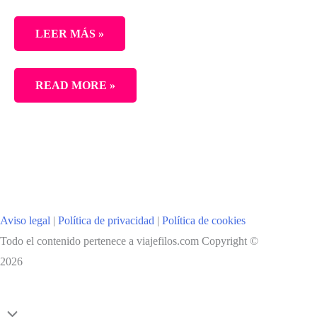
LEER MÁS »
COMO
READ MORE »
RECORRER
ISLANDIA
EN
COCHE.
PARTE
II
Aviso legal
|
Política de privacidad
|
Política de cookies
Todo el contenido pertenece a viajefilos.com Copyright ©
2026
Scroll