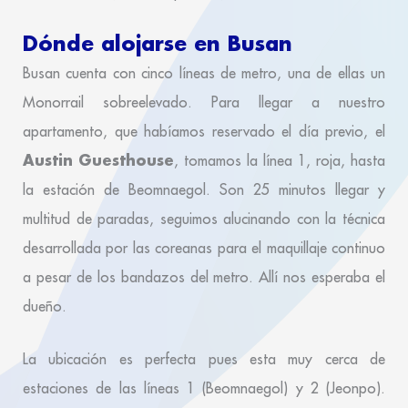
Dónde alojarse en Busan
Busan cuenta con cinco líneas de metro, una de ellas un
Monorrail sobreelevado. Para llegar a nuestro
apartamento, que habíamos reservado el día previo, el
Austin Guesthouse
, tomamos la línea 1, roja, hasta
la estación de Beomnaegol. Son 25 minutos llegar y
multitud de paradas, seguimos alucinando con la técnica
desarrollada por las coreanas para el maquillaje continuo
a pesar de los bandazos del metro. Allí nos esperaba el
dueño.
La ubicación es perfecta pues esta muy cerca de
estaciones de las líneas 1 (Beomnaegol) y 2 (Jeonpo).