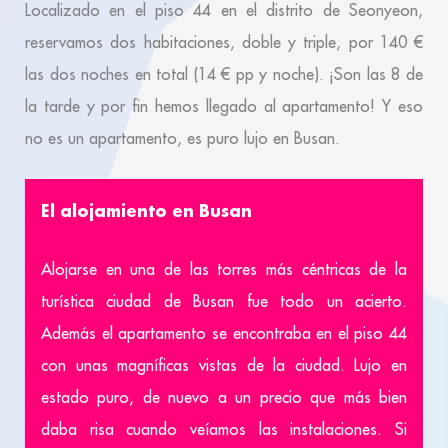
Localizado en el piso 44 en el distrito de Seonyeon,
reservamos dos habitaciones, doble y triple, por 140 €
las dos noches en total (14 € pp y noche). ¡Son las 8 de
la tarde y por fin hemos llegado al apartamento! Y eso
no es un apartamento, es puro lujo en Busan.
El alojamiento en Busan
Alojarse en una de las torres más céntricas de la
turística ciudad de Busan fue todo un acierto.
Además el apartamento se encontraba en el piso 44
con unas magníficas vistas de la ciudad. Lujo en
estado puro, de nuevo a un precio que más bien
daba risa cuando veíamos las instalaciones. Si