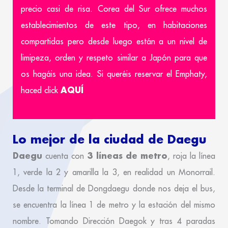
precio casi de risa. Corea del Sur ofrece muchos
establecimientos de este tipo, en habitaciones
compartidas pero desde luego están a un nivel de
limipeza, orden y respeto similar a Japón para que
os hagáis una idea. Si queréis reservar el Emphaty,
AQUÍ
haced click
Lo mejor de la ciudad de Daegu
Daegu
3 líneas de metro
cuenta con
, roja la línea
1, verde la 2 y amarilla la 3, en realidad un Monorrail.
Desde la terminal de Dongdaegu donde nos deja el bus,
se encuentra la línea 1 de metro y la estación del mismo
nombre. Tomando Dirección Daegok y tras 4 paradas