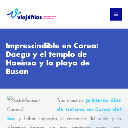
Ir
al
contenido
Imprescindible en Corea:
Daegu y el templo de
Haeinsa y la playa de
Busan
primeros días
Tras nuestros
de turismo en Corea del
Sur
y haber superado el cansancio del vuelo y la
diferencia horaria, ya nos sentíamos como unos