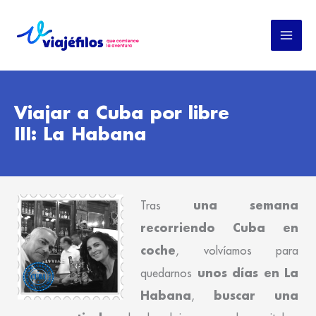
Ir
al
contenido
Viajar a Cuba por libre
III: La Habana
una semana
Tras
recorriendo Cuba en
coche
, volvíamos para
unos días en La
quedarnos
Habana
buscar una
,