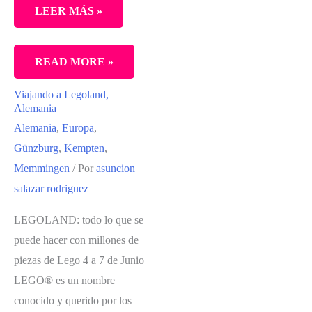
LEER MÁS »
RECORRIDO
READ MORE »
POR
Viajando a Legoland,
EL
Alemania
RIN
Alemania
,
Europa
,
Y
Günzburg
,
Kempten
,
MOSELA
Memmingen
/ Por
asuncion
salazar rodriguez
LEGOLAND: todo lo que se
puede hacer con millones de
piezas de Lego 4 a 7 de Junio
LEGO® es un nombre
conocido y querido por los