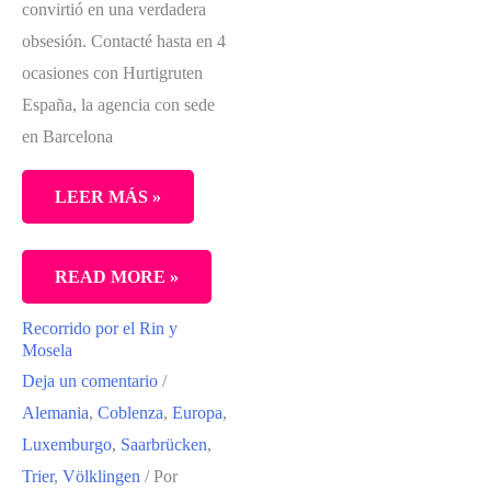
convirtió en una verdadera
obsesión. Contacté hasta en 4
ocasiones con Hurtigruten
España, la agencia con sede
en Barcelona
LEER MÁS »
RUMBO
READ MORE »
NORTE
Recorrido por el Rin y
POR
Mosela
LA
Deja un comentario
/
COSTA
Alemania
,
Coblenza
,
Europa
,
DE
Luxemburgo
,
Saarbrücken
,
NORUEGA
Trier
,
Völklingen
/ Por