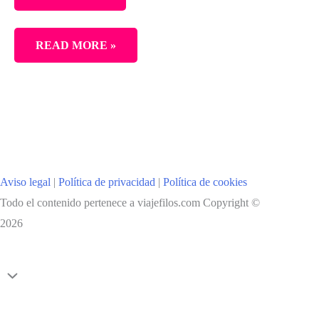
FUTUROSCOPE,
READ MORE »
NI
TE
IMAGINAS
LO
QUE
TE
Aviso legal
|
Política de privacidad
|
Política de cookies
ESPERA
Todo el contenido pertenece a viajefilos.com Copyright ©
2026
Scroll
al
inicio