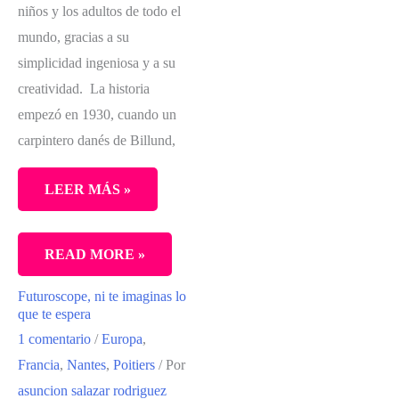
niños y los adultos de todo el
mundo, gracias a su
simplicidad ingeniosa y a su
creatividad. La historia
empezó en 1930, cuando un
carpintero danés de Billund,
LEER MÁS »
VIAJANDO
READ MORE »
A
Futuroscope, ni te imaginas lo
LEGOLAND,
que te espera
ALEMANIA
1 comentario
/
Europa
,
Francia
,
Nantes
,
Poitiers
/ Por
asuncion salazar rodriguez